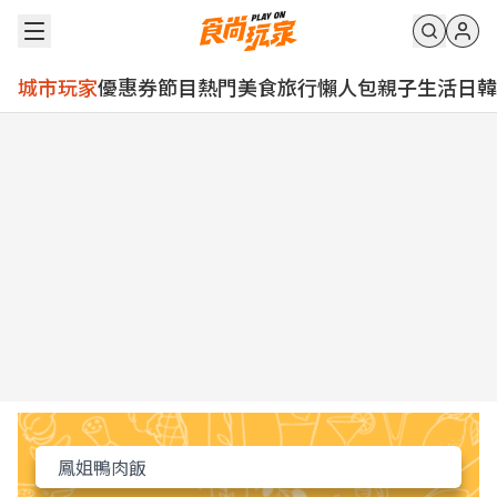
城市玩家
優惠券
節目
熱門
美食
旅行
懶人包
親子
生活
日韓