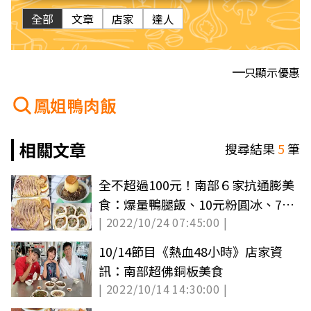
全部
文章
店家
達人
只顯示優惠
鳳姐鴨肉飯
相關文章
搜尋結果
5
筆
全不超過100元！南部６家抗通膨美
食：爆量鴨腿飯、10元粉圓冰、79
| 2022/10/24 07:45:00 |
元夾到滿
10/14節目《熱血48小時》店家資
訊：南部超佛銅板美食
| 2022/10/14 14:30:00 |