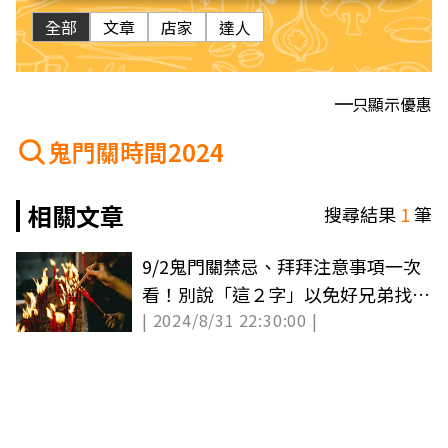
全部
文章
店家
達人
只顯示優惠
鬼門關時間2024
相關文章
搜尋結果
1
筆
9/2鬼門關禁忌、拜拜注意事項一次
看！別說「這２字」以免好兄弟找上
| 2024/8/31 22:30:00 |
門