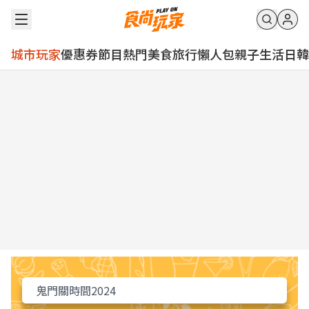
城市玩家
優惠券
節目
熱門
美食
旅行
懶人包
親子
生活
日韓