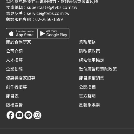
您的意見是我們前進的動力，歡迎來信或來電反映
食尚編輯：
supertaste@tvbs.com.tw
意見反映：
service@tvbs.com.tw
觀眾服務專線：
02-2656-1599
關於食尚玩家
業務服務
公司介紹
隱私權政策
人才招募
網站使用協定
企業動態
數位廣告與贊助政策
優惠券店家招募
節目版權銷售
創作者招募
公開招標
節目表
官方聲明
版權宣告
星藝象娛樂