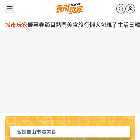
城市玩家
優惠券
節目
熱門
美食
旅行
懶人包
親子
生活
日韓