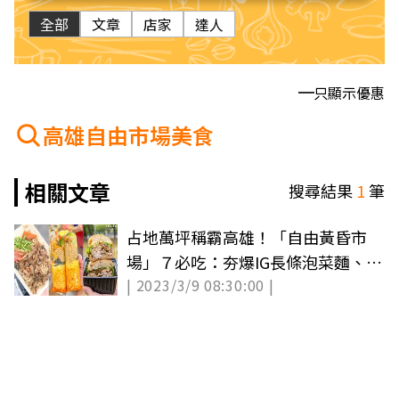
全部
文章
店家
達人
只顯示優惠
高雄自由市場美食
相關文章
搜尋結果
1
筆
占地萬坪稱霸高雄！「自由黃昏市
場」７必吃：夯爆IG長條泡菜麵、蒜
| 2023/3/9 08:30:00 |
香爆漿包