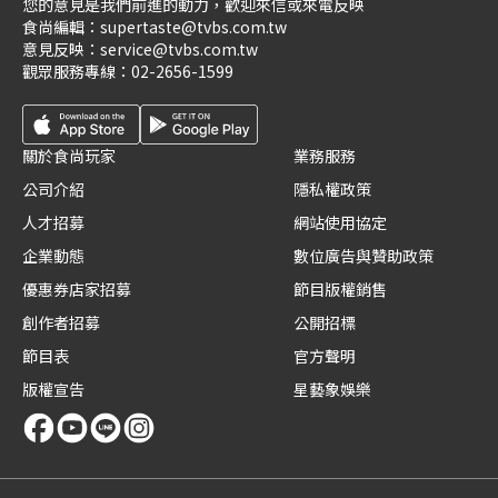
您的意見是我們前進的動力，歡迎來信或來電反映
食尚編輯：
supertaste@tvbs.com.tw
意見反映：
service@tvbs.com.tw
觀眾服務專線：
02-2656-1599
關於食尚玩家
業務服務
公司介紹
隱私權政策
人才招募
網站使用協定
企業動態
數位廣告與贊助政策
優惠券店家招募
節目版權銷售
創作者招募
公開招標
節目表
官方聲明
版權宣告
星藝象娛樂