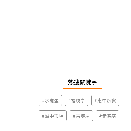
熱搜關鍵字
#
水煮蛋
#
福勝亭
#
惠中蔬食
#
城中市場
#
吉豚屋
#
肯德基