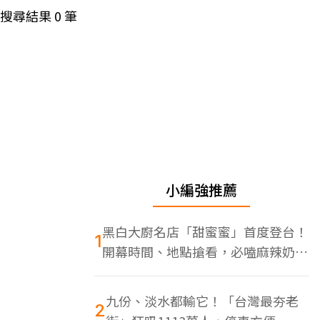
搜尋結果
0
筆
小編強推薦
黑白大廚名店「甜蜜蜜」首度登台！
1
開幕時間、地點搶看，必嗑麻辣奶油
蝦
九份、淡水都輸它！「台灣最夯老
2