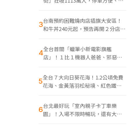
街」狂吸1113萬人，停車方便、特
色美食多
台南預約困難燒肉店插旗大安區！
3
和牛丼240元起，預告再開２分店、
地點曝光
全台首間「蠟筆小新電影旗艦
4
店」！１比１機器人爸爸、邪惡正
男，百款周邊買翻
全台７大向日葵花海！1.2公頃免費
5
花海、金黃落羽松秘境、紅色鐵橋
同框
台北最好玩「室內親子卡丁車樂
6
園」！入場不限時暢玩，還有大螢
幕Switch遊戲區