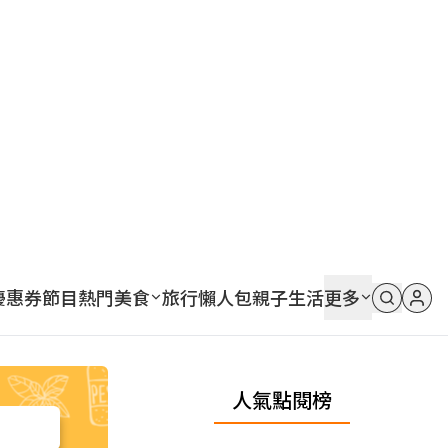
優惠券
節目
熱門
美食
旅行
懶人包
親子
生活
更多
人氣點閱榜