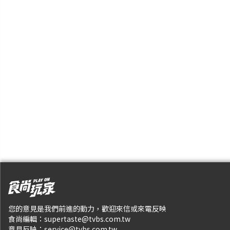
您的意見是我們前進的動力，歡迎來信或來電反映
食尚編輯：
supertaste@tvbs.com.tw
意見反映：
service@tvbs.com.tw