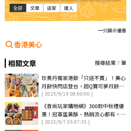
全部
文章
店家
達人
只顯示優惠
香港美心
相關文章
搜尋結果
7
筆
珍煮丹獨家港飲「只送不賣」！美心
月餅快閃店登台，超Q寶可夢月餅必
| 2025/9/19 08:00:00 |
搶
《食尚玩家購物網》300款中秋禮優
惠！冠軍蛋黃酥、熱銷流心都有，滿
| 2023/9/7 05:07:35 |
1500再折150元