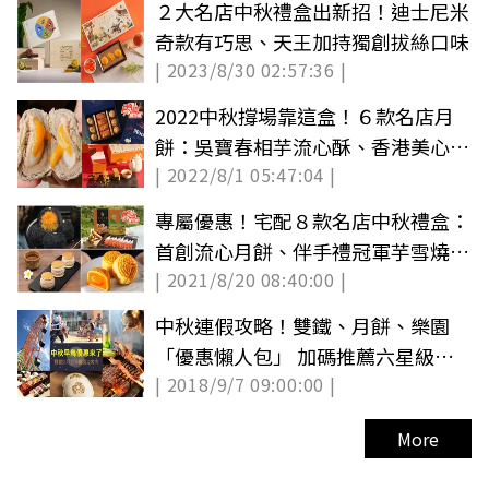
２大名店中秋禮盒出新招！迪士尼米
奇款有巧思、天王加持獨創拔絲口味
| 2023/8/30 02:57:36 |
2022中秋撐場靠這盒！６款名店月
餅：吳寶春相芋流心酥、香港美心雙
| 2022/8/1 05:47:04 |
黃蓮蓉
專屬優惠！宅配８款名店中秋禮盒：
首創流心月餅、伴手禮冠軍芋雪燒、
| 2021/8/20 08:40:00 |
賣破萬盒爆漿蛋捲
中秋連假攻略！雙鐵、月餅、樂園
「優惠懶人包」 加碼推薦六星級露
| 2018/9/7 09:00:00 |
營、燒烤餐廳
More