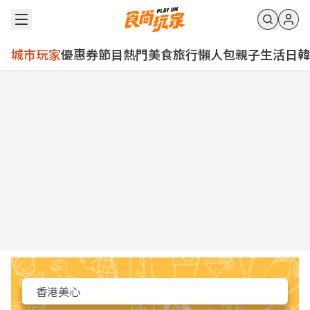
城市玩家
優惠券
節目
熱門
美食
旅行
懶人包
親子
生活
日韓