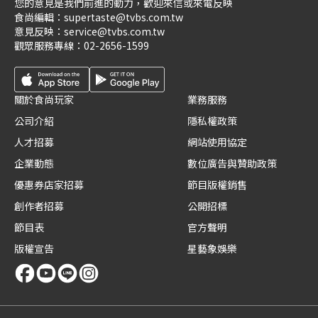
您的意見是我們前進的動力，歡迎來信或來電反映
食尚編輯：
supertaste@tvbs.com.tw
意見反映：
service@tvbs.com.tw
觀眾服務專線：
02-2656-1599
關於食尚玩家
業務服務
公司介紹
隱私權政策
人才招募
網站使用協定
企業動態
數位廣告與贊助政策
優惠券店家招募
節目版權銷售
創作者招募
公開招標
節目表
官方聲明
版權宣告
星藝象娛樂