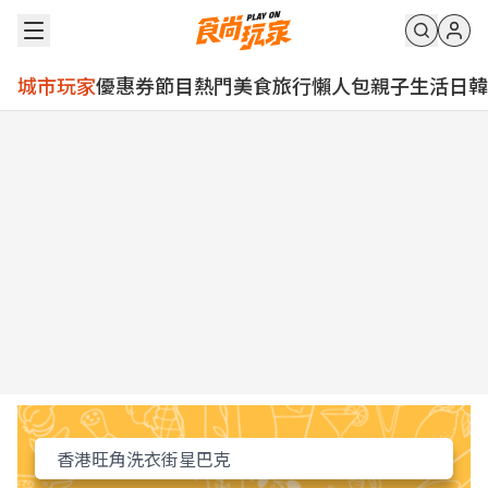
城市玩家
優惠券
節目
熱門
美食
旅行
懶人包
親子
生活
日韓