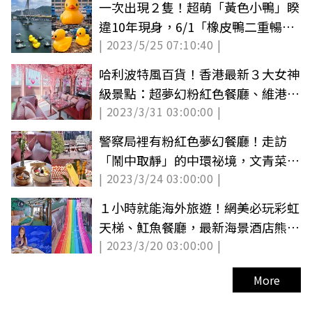
一次出現２隻！超萌「黃色小鴨」睽
違10年現身，6/1「橡皮鴨二重暢」
| 2023/5/25 07:10:40 |
公布
哈利波特風百貨！香港最新３大女神
級景點：超夢幻粉紅色餐廳、維港海
| 2023/3/31 03:00:00 |
景酒店
警察局裡有粉紅色夢幻餐廳！走訪
「鬧中取靜」的中環祕境，文青菜市
| 2023/3/24 03:00:00 |
場打卡去
１小時就能海外旅遊！網美必玩彩虹
天梯、魟魚餐廳，最新海景酒店熊貓
| 2023/3/20 03:00:00 |
陪睡
More