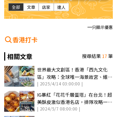
全部
文章
店家
達人
只顯示優惠
香港打卡
相關文章
搜尋結果
17
筆
世界最大文創區！香港「西九文化
區」攻略：全球唯一海景故宮、維港
| 2025/4/14 03:00:00 |
最大螢幕
IG暴紅「花花千層蛋塔」在台北！超
美酥皮激似香港名店，排隊攻略一次
| 2024/5/7 08:00:00 |
看