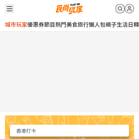
城市玩家
優惠券
節目
熱門
美食
旅行
懶人包
親子
生活
日韓