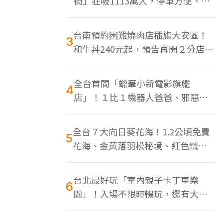
街」狂吸1113萬人，停車方便、特
色美食多
台南預約困難燒肉店插旗大安區！
3
和牛丼240元起，預告再開２分店、
地點曝光
全台首間「蠟筆小新電影旗艦
4
店」！１比１機器人爸爸、邪惡正
男，百款周邊買翻
全台７大向日葵花海！1.2公頃免費
5
花海、金黃落羽松秘境、紅色鐵橋
同框
台北最好玩「室內親子卡丁車樂
6
園」！入場不限時暢玩，還有大螢
幕Switch遊戲區