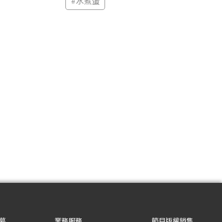
#
水煮蛋
募
業務服務
節目版權銷售