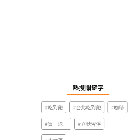
熱搜關鍵字
#
吃到飽
#
台北吃到飽
#
咖啡
#
買一送一
#
立秋習俗