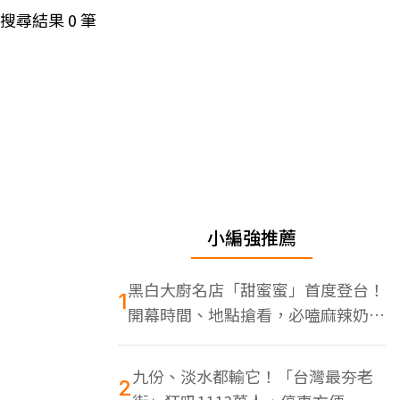
搜尋結果
0
筆
小編強推薦
黑白大廚名店「甜蜜蜜」首度登台！
1
開幕時間、地點搶看，必嗑麻辣奶油
蝦
九份、淡水都輸它！「台灣最夯老
2