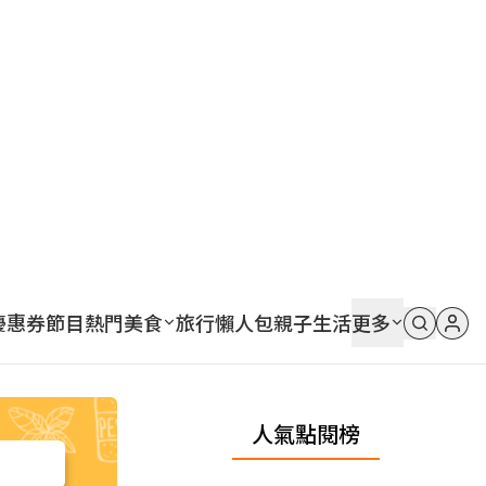
優惠券
節目
熱門
美食
旅行
懶人包
親子
生活
更多
人氣點閱榜