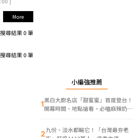
:00 |
More
搜尋結果
0
筆
搜尋結果
0
筆
小編強推薦
黑白大廚名店「甜蜜蜜」首度登台！
1
開幕時間、地點搶看，必嗑麻辣奶油
蝦
九份、淡水都輸它！「台灣最夯老
2