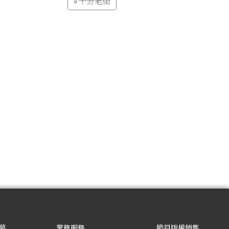
#
十分老街
募
業務服務
節目版權銷售