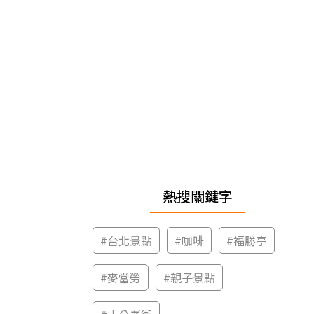
熱搜關鍵字
#
台北景點
#
咖啡
#
福勝亭
#
麥當勞
#
親子景點