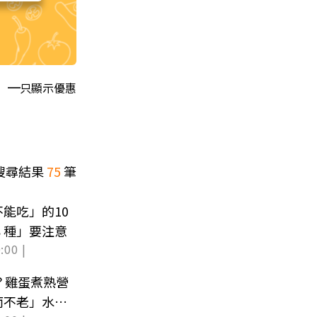
只顯示優惠
搜尋結果
75
筆
能吃」的10
３種」要注意
:00 |
？雞蛋煮熟營
而不老」水煮