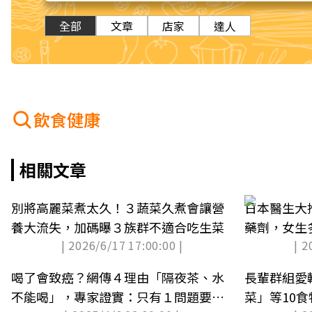
全部
文章
店家
達人
飲食健康
相關文章
別將高麗菜煮太久！３蔬菜久煮會讓營
日本醫生大
養大流失，加碼曝３族群不適合吃生菜
藥劑，女生
| 2026/6/17 17:00:00 |
| 2
喝了會致癌？網傳４理由「隔夜茶、水
長輩群組愛
不能喝」，專家證實：只有１問題要注
菜」等10