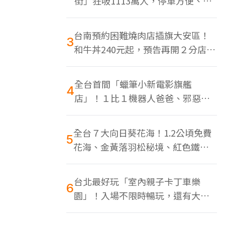
街」狂吸1113萬人，停車方便、特
色美食多
台南預約困難燒肉店插旗大安區！
3
和牛丼240元起，預告再開２分店、
地點曝光
全台首間「蠟筆小新電影旗艦
4
店」！１比１機器人爸爸、邪惡正
男，百款周邊買翻
全台７大向日葵花海！1.2公頃免費
5
花海、金黃落羽松秘境、紅色鐵橋
同框
台北最好玩「室內親子卡丁車樂
6
園」！入場不限時暢玩，還有大螢
幕Switch遊戲區