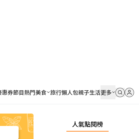
優惠券
節目
熱門
美食
旅行
懶人包
親子
生活
更多
人氣點閱榜