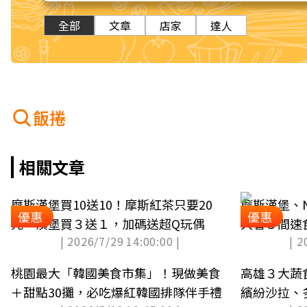
全部
文章
店家
達人
飯捲
相關文章
摩斯漢堡買10送10！摩斯紅茶只要20
摩斯漢堡、N
優惠
優惠
元、漢堡買３送１，加碼送超Q玩偶
大暑５間速
| 2026/7/29 14:00:00 |
| 2
桃園最大「韓國美食市集」！現做美食
高雄３大蔬
＋甜點30攤，必吃爆紅韓國排隊伴手禮
繽紛沙拉、