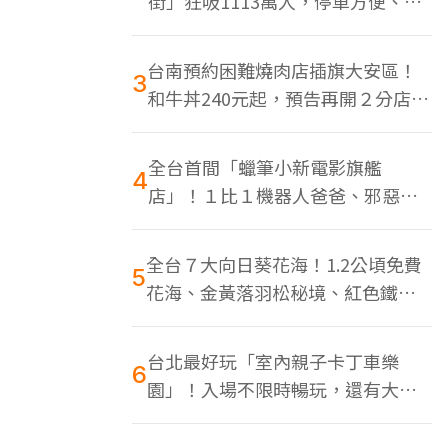
街」狂吸1113萬人，停車方便、特
色美食多
台南預約困難燒肉店插旗大安區！
3
和牛丼240元起，預告再開２分店、
地點曝光
全台首間「蠟筆小新電影旗艦
4
店」！１比１機器人爸爸、邪惡正
男，百款周邊買翻
全台７大向日葵花海！1.2公頃免費
5
花海、金黃落羽松秘境、紅色鐵橋
同框
台北最好玩「室內親子卡丁車樂
6
園」！入場不限時暢玩，還有大螢
幕Switch遊戲區