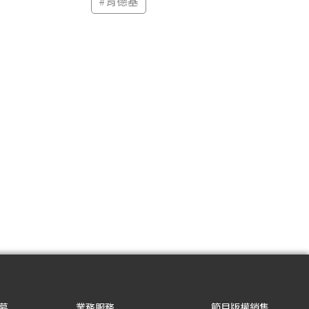
#
肯德基
募
業務服務
節目版權銷售