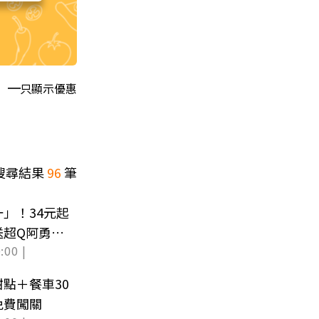
只顯示優惠
搜尋結果
96
筆
」！34元起
送超Q阿勇周
:00 |
點＋餐車30
免費闖關