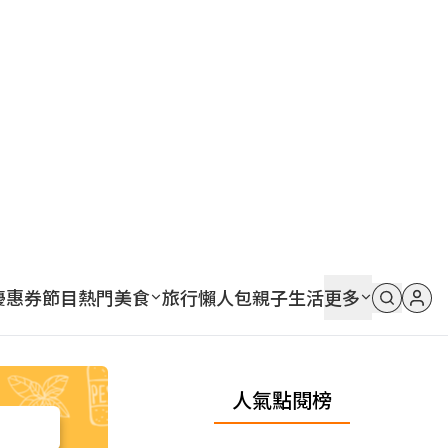
優惠券
節目
熱門
美食
旅行
懶人包
親子
生活
更多
人氣點閱榜