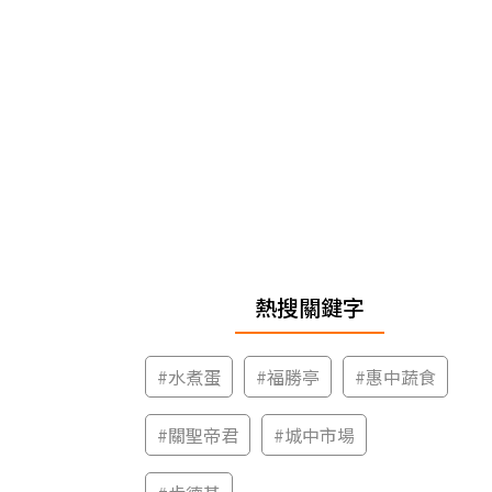
熱搜關鍵字
#
水煮蛋
#
福勝亭
#
惠中蔬食
#
關聖帝君
#
城中市場