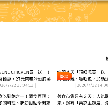
ENE CHICKEN買一送一！
快閃４天「頂呱呱買一送一
優惠
食優惠，27元爽嗑咔滋脆薯
爽吃炸雞、呱呱包，加碼
026/7/22 13:34:11 |
| 2026/7/12 14:00
邊
食吃到飽之一！蔬食百匯：
美食市集只有３天！人氣甜
多國料理、夢幻甜點全開箱
家，還有「樂高主題展」