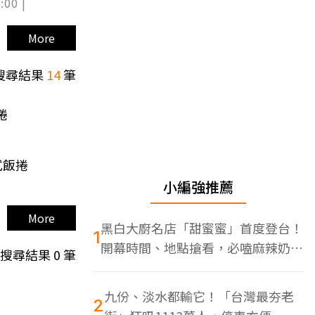
:00 |
More
搜尋結果
14
筆
捲
式飯捲
小編強推薦
More
黑白大廚名店「甜蜜蜜」首度登台！
1
開幕時間、地點搶看，必嗑麻辣奶油
搜尋結果
0
筆
蝦
九份、淡水都輸它！「台灣最夯老
2