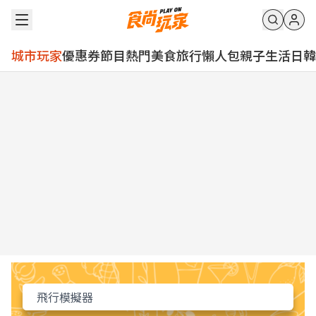
城市玩家
優惠券
節目
熱門
美食
旅行
懶人包
親子
生活
日韓