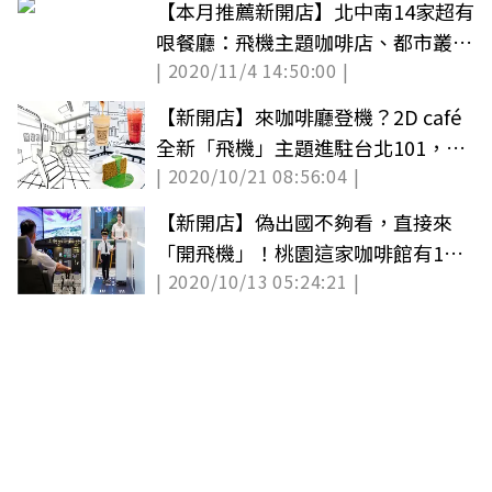
【本月推薦新開店】北中南14家超有
哏餐廳：飛機主題咖啡店、都市叢林
| 2020/11/4 14:50:00 |
餐酒館
【新開店】來咖啡廳登機？2D café
全新「飛機」主題進駐台北101，連
| 2020/10/21 08:56:04 |
行李輸送帶都有
【新開店】偽出國不夠看，直接來
「開飛機」！桃園這家咖啡館有1：
| 2020/10/13 05:24:21 |
1「飛行模擬器」