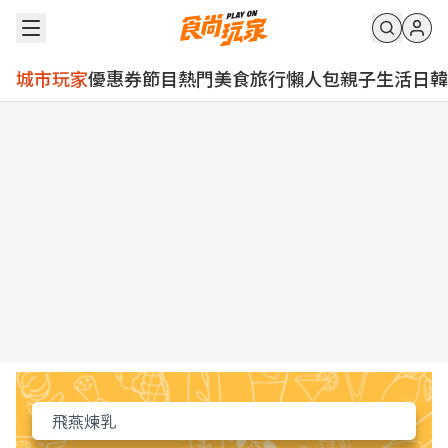
城市玩家
優惠券
節目
熱門
美食
旅行
懶人包
親子
生活
日韓