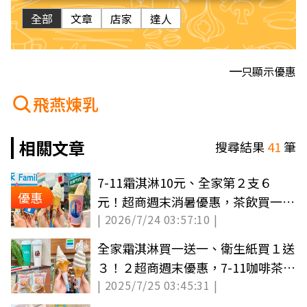
全部
文章
店家
達人
只顯示優惠
飛燕煉乳
相關文章
搜尋結果
41
筆
7-11霜淇淋10元、全家第２支６
優惠
元！超商週末消暑優惠，茶飲買一送
| 2026/7/24 03:57:10 |
一喝到12點
全家霜淇淋買一送一、衛生紙買１送
３！２超商週末優惠，7-11咖啡茶飲
| 2025/7/25 03:45:31 |
組520元