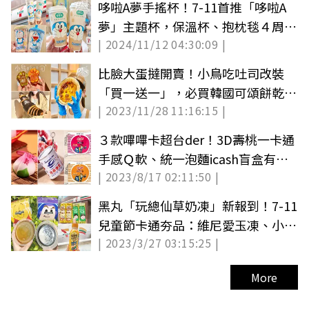
哆啦A夢手搖杯！7-11首推「哆啦A
夢」主題杯，保溫杯、抱枕毯４周邊
| 2024/11/12 04:30:09 |
手刀加購
比臉大蛋撻開賣！小鳥吃吐司改裝
「買一送一」，必買韓國可頌餅乾、
| 2023/11/28 11:16:15 |
巨型可頌
３款嗶嗶卡超台der！3D壽桃一卡通
手感Ｑ軟、統一泡麵icash盲盒有４
| 2023/8/17 02:11:50 |
風味
黑丸「玩總仙草奶凍」新報到！7-11
兒童節卡通夯品：維尼愛玉凍、小丸
| 2023/3/27 03:15:25 |
子牛乳
More