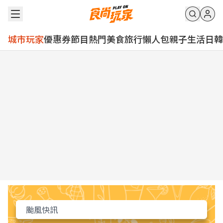
城市玩家
優惠券
節目
熱門
美食
旅行
懶人包
親子
生活
日韓