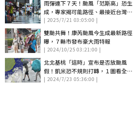
雨彈連下７天！颱風「范斯高」恐生
成，專家揭可能路徑、最接近台灣時
| 2025/7/21 03:05:00 |
間點
雙颱共舞！康芮颱風今生成最新路徑
曝，７縣市發布豪大雨特報
| 2024/10/25 03:21:00 |
北北基桃「這時」宣布是否放颱風
假！凱米恐不規則打轉，１圖看全台
| 2024/7/23 05:36:00 |
風雨時程