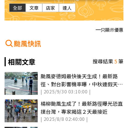
全部
文章
店家
達人
只顯示優惠
颱風快訊
相關文章
搜尋結果
5
筆
颱風麥德姆最快後天生成！最新路
徑、對台影響機率曝，中秋連假天氣
| 2025/9/30 03:10:00 |
一次看
楊柳颱風生成了！最新路徑曝光恐直
撲台灣，專家揭這２天最接近
| 2025/8/8 02:40:00 |