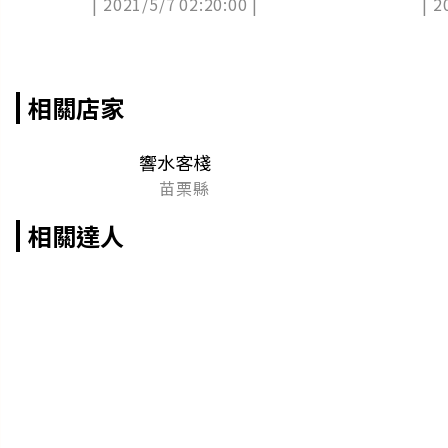
| 2021/5/7 02:20:00 |
| 2
餵小馬
力紅
相關店家
響水客棧
苗栗縣
相關達人