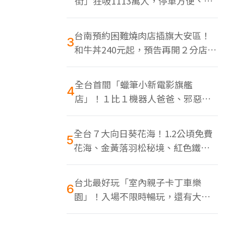
街」狂吸1113萬人，停車方便、特
色美食多
台南預約困難燒肉店插旗大安區！
3
和牛丼240元起，預告再開２分店、
地點曝光
全台首間「蠟筆小新電影旗艦
4
店」！１比１機器人爸爸、邪惡正
男，百款周邊買翻
全台７大向日葵花海！1.2公頃免費
5
花海、金黃落羽松秘境、紅色鐵橋
同框
台北最好玩「室內親子卡丁車樂
6
園」！入場不限時暢玩，還有大螢
幕Switch遊戲區