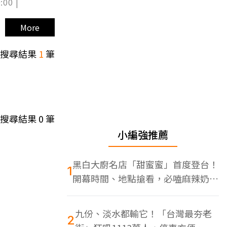
:00 |
More
搜尋結果
1
筆
搜尋結果
0
筆
小編強推薦
黑白大廚名店「甜蜜蜜」首度登台！
1
開幕時間、地點搶看，必嗑麻辣奶油
蝦
九份、淡水都輸它！「台灣最夯老
2