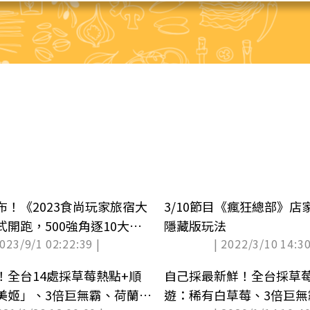
布！《2023食尚玩家旅宿大
3/10節目《瘋狂總部》店
開跑，500強角逐10大獎
隱藏版玩法
2023/9/1 02:22:39 |
| 2022/3/10 14:30
！全台14處採草莓熱點+順
自己採最新鮮！全台採草莓
美姬」、3倍巨無霸、荷蘭魔
遊：稀有白草莓、3倍巨無