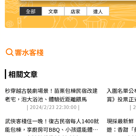
全部
文章
店家
達人
響水客棧
相關文章
秒穿越古裝劇場景！苗栗包棟民宿改建
入圍名單公
老宅，泡大浴池、體驗近距離餵馬
賞》投票正式
| 2024/2/23 22:30:00 |
| 
項
武俠客棧住一晚！復古民宿每人1400就
現採最新鮮
能包棟，享廚房可BBQ、小孩還能體驗
遊：香甜「