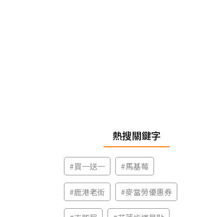
熱搜關鍵字
#
買一送一
#
馬基莓
#
鹿港老街
#
麥當勞優惠券