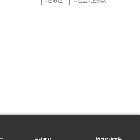
#
吉豚屋
#
花蓮步道景點
募
業務服務
節目版權銷售