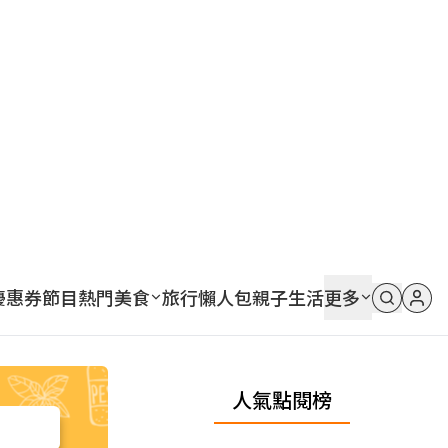
優惠券
節目
熱門
美食
旅行
懶人包
親子
生活
更多
人氣點閱榜