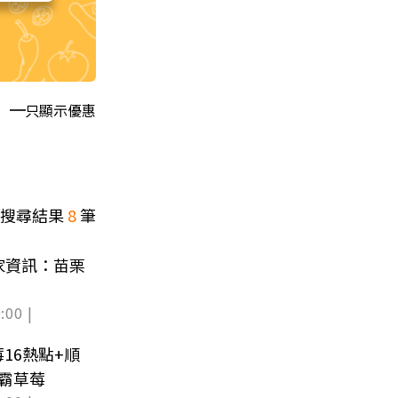
只顯示優惠
搜尋結果
8
筆
家資訊：苗栗
:00 |
16熱點+順
霸草莓