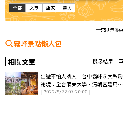
全部
文章
店家
達人
只顯示優惠
霧峰景點懶人包
相關文章
搜尋結果
1
筆
出遊不怕人擠人！台中霧峰５大私房
祕境：全台最美大學、清朝宮廷風古
| 2022/9/22 07:20:00 |
宅