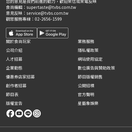
您的意見是我們前進的動力，歡迎來信或來電反映
食尚編輯：
supertaste@tvbs.com.tw
意見反映：
service@tvbs.com.tw
觀眾服務專線：
02-2656-1599
關於食尚玩家
業務服務
公司介紹
隱私權政策
人才招募
網站使用協定
企業動態
數位廣告與贊助政策
優惠券店家招募
節目版權銷售
創作者招募
公開招標
節目表
官方聲明
版權宣告
星藝象娛樂