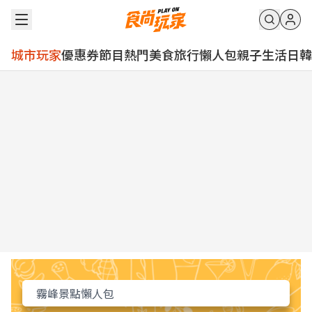
城市玩家
優惠券
節目
熱門
美食
旅行
懶人包
親子
生活
日韓