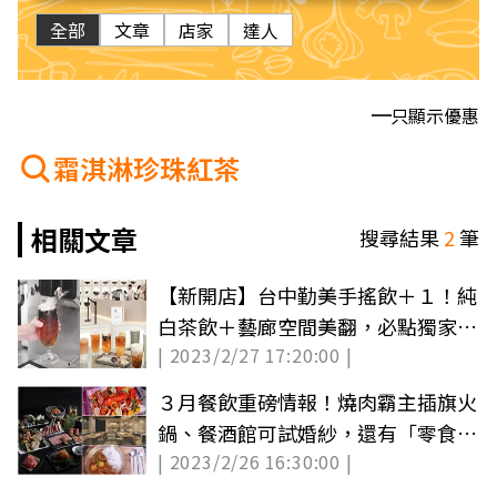
全部
文章
店家
達人
只顯示優惠
霜淇淋珍珠紅茶
相關文章
搜尋結果
2
筆
【新開店】台中勤美手搖飲＋１！純
白茶飲＋藝廊空間美翻，必點獨家霜
| 2023/2/27 17:20:00 |
淇淋飲
３月餐飲重磅情報！燒肉霸主插旗火
鍋、餐酒館可試婚紗，還有「零食夾
| 2023/2/26 16:30:00 |
到爽」