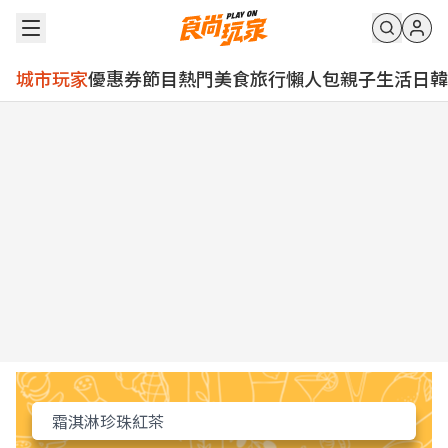
城市玩家
優惠券
節目
熱門
美食
旅行
懶人包
親子
生活
日韓