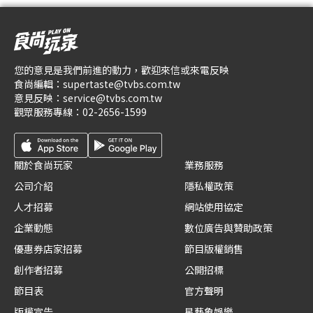
您的意見是我們前進的動力，歡迎來信或來電反映
食尚編輯：
supertaste@tvbs.com.tw
意見反映：
service@tvbs.com.tw
觀眾服務專線：
02-2656-1599
關於食尚玩家
業務服務
公司介紹
隱私權政策
人才招募
網站使用協定
企業動態
數位廣告與贊助政策
優惠券店家招募
節目版權銷售
創作者招募
公開招標
節目表
官方聲明
版權宣告
星藝象娛樂