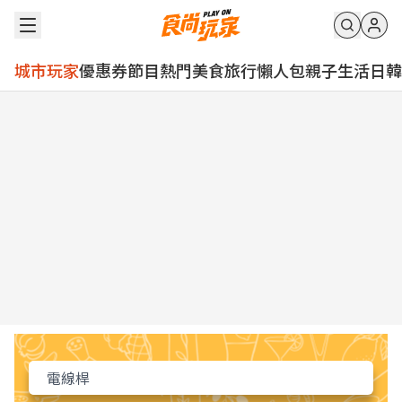
城市玩家
優惠券
節目
熱門
美食
旅行
懶人包
親子
生活
日韓