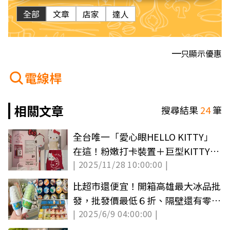
全部
文章
店家
達人
只顯示優惠
電線桿
相關文章
搜尋結果
24
筆
全台唯一「愛心眼HELLO KITTY」
在這！粉嫩打卡裝置＋巨型KITTY公
| 2025/11/28 10:00:00 |
仔免費拍
比超市還便宜！開箱高雄最大冰品批
發，批發價最低６折、隔壁還有零食
| 2025/6/9 04:00:00 |
好市多