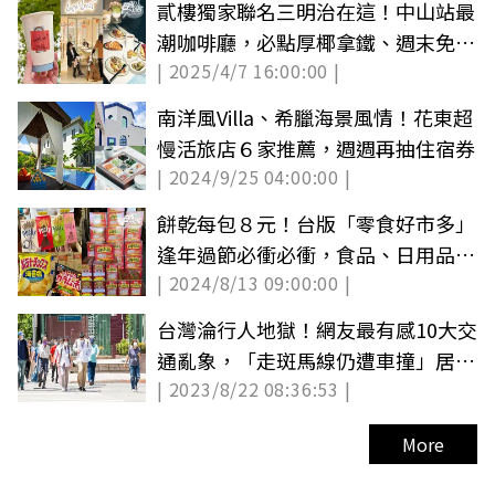
貳樓獨家聯名三明治在這！中山站最
潮咖啡廳，必點厚椰拿鐵、週末免費
| 2025/4/7 16:00:00 |
DJ表演
南洋風Villa、希臘海景風情！花東超
慢活旅店６家推薦，週週再抽住宿券
| 2024/9/25 04:00:00 |
餅乾每包８元！台版「零食好市多」
逢年過節必衝必衝，食品、日用品批
| 2024/8/13 09:00:00 |
發價搬回家
台灣淪行人地獄！網友最有感10大交
通亂象，「走斑馬線仍遭車撞」居第
| 2023/8/22 08:36:53 |
４名
More