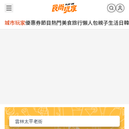
城市玩家
優惠券
節目
熱門
美食
旅行
懶人包
親子
生活
日韓