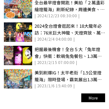
全台最早燈會開跑！美拍「２萬盞彩
繪燈籠海」刷新紀錄，周邊美食、景
| 2024/12/23 08:30:00 |
點推薦
2024全台燈會逛起來！18大龍年必
訪：76米巨大神龍、天燈齊放、萬盞
| 2024/2/4 04:00:00 |
彩繪燈籠
把握最後機會！全台５大「兔年燈
會」快衝：軟萌兔兔餐包、1.3萬盞
| 2023/2/15 07:00:00 |
燈籠老街
美到刷爆IG！太平老街「1.5公里燈
籠海」限時登場，霸氣展出1.3萬盞
| 2023/1/6 15:40:09 |
彩繪燈籠
More