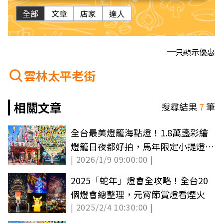
全部
文章
店家
達人
只顯示優惠
雲林太平老街
相關文章
搜尋結果
7
筆
全台最美燈籠海點燈！1.8萬盞彩繪
燈籠日夜都好拍，馬年限定小提燈免
| 2026/1/9 09:00:00 |
費拿
2025「蛇年」燈會全攻略！全台20
個燈會總整理，元宵節賞燈看煙火
| 2025/2/4 10:30:00 |