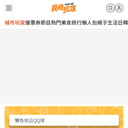
城市玩家
優惠券
節目
熱門
美食
旅行
懶人包
親子
生活
日韓