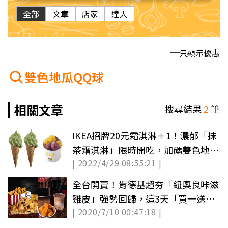
全部
文章
店家
達人
只顯示優惠
雙色地瓜QQ球
相關文章
搜尋結果
2
筆
IKEA招牌20元霜淇淋＋1！濃郁「抹
茶霜淇淋」限時開吃，加碼雙色地瓜
| 2022/4/29 08:55:21 |
QQ球
全台開賣！肯德基超夯「紐奧良咔滋
雞皮」強勢回歸，這3天「買一送
| 2020/7/10 00:47:18 |
一」