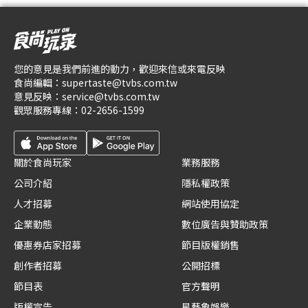
您的意見是我們前進的動力，歡迎來信或來電反映
食尚編輯：
supertaste@tvbs.com.tw
意見反映：
service@tvbs.com.tw
觀眾服務專線：
02-2656-1599
關於食尚玩家
業務服務
公司介紹
隱私權政策
人才招募
網站使用協定
企業動態
數位廣告與贊助政策
優惠券店家招募
節目版權銷售
創作者招募
公開招標
節目表
官方聲明
版權宣告
星藝象娛樂