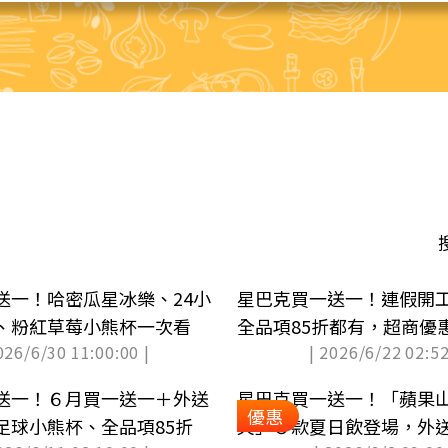
送一！哈密瓜星冰樂、24小
星巴克買一送一！連假開
、粉紅草莓小熊杯一次看
全品項85折都有，超商優
026/6/30 11:00:00 |
| 2026/6/22 02:52
送一！６月買一送一＋外送
星巴克買一送一！「蘋果
優惠
足球小熊杯、全品項85折
爽」５款夏日飲登場，外