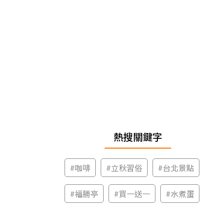
熱搜關鍵字
#
咖啡
#
立秋習俗
#
台北景點
#
福勝亭
#
買一送一
#
水煮蛋