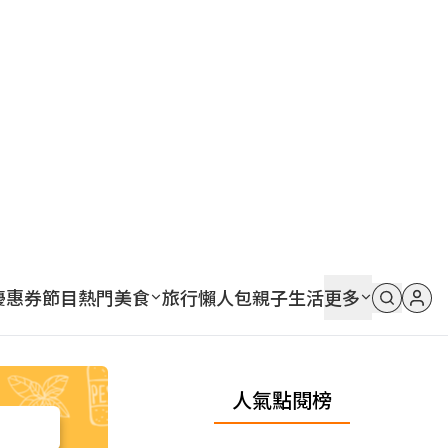
優惠券
節目
熱門
美食
旅行
懶人包
親子
生活
更多
人氣點閱榜