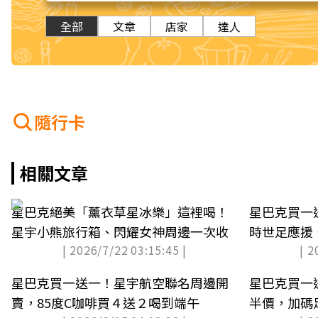
全部
文章
店家
達人
隨行卡
相關文章
星巴克絕美「薰衣草星冰樂」這裡喝！
星巴克買一
星宇小熊旅行箱、閃耀女神周邊一次收
時世足應援
| 2026/7/22 03:15:45 |
| 2
星巴克買一送一！星宇航空聯名周邊開
星巴克買一
賣，85度C咖啡買４送２喝到端午
半價，加碼