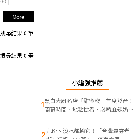
00 |
More
搜尋結果
0
筆
搜尋結果
0
筆
小編強推薦
黑白大廚名店「甜蜜蜜」首度登台！
1
開幕時間、地點搶看，必嗑麻辣奶油
蝦
九份、淡水都輸它！「台灣最夯老
2