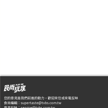
您的意見是我們前進的動力，歡迎來信或來電反映
食尚編輯：
supertaste@tvbs.com.tw
意見反映：
service@tvbs.com.tw