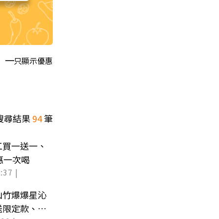
只顯示優惠
搜尋結果
94
筆
工買一送一、
惠一次喝
:37 |
山竹爆爆星沁
送限定款、樹