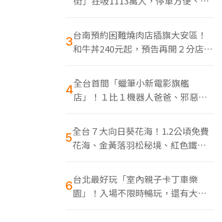
街」狂吸1113萬人，停車方便、特
色美食多
台南預約困難燒肉店插旗大安區！
3
和牛丼240元起，預告再開２分店、
地點曝光
全台首間「蠟筆小新電影旗艦
4
店」！１比１機器人爸爸、邪惡正
男，百款周邊買翻
全台７大向日葵花海！1.2公頃免費
5
花海、金黃落羽松秘境、紅色鐵橋
同框
台北最好玩「室內親子卡丁車樂
6
園」！入場不限時暢玩，還有大螢
幕Switch遊戲區