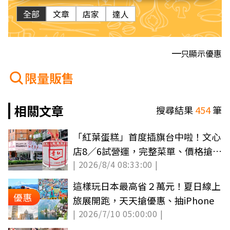
全部
文章
店家
達人
只顯示優惠
限量販售
相關文章
搜尋結果
454
筆
「紅葉蛋糕」首度插旗台中啦！文心
店8／6試營運，完整菜單、價格搶先
| 2026/8/4 08:33:00 |
看
這樣玩日本最高省２萬元！夏日線上
優惠
旅展開跑，天天搶優惠、抽iPhone
| 2026/7/10 05:00:00 |