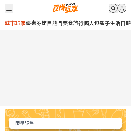
城市玩家
優惠券
節目
熱門
美食
旅行
懶人包
親子
生活
日韓