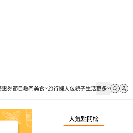
優惠券
節目
熱門
美食
旅行
懶人包
親子
生活
更多
人氣點閱榜