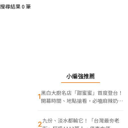
搜尋結果
0
筆
小編強推薦
黑白大廚名店「甜蜜蜜」首度登台！
1
開幕時間、地點搶看，必嗑麻辣奶油
蝦
九份、淡水都輸它！「台灣最夯老
2