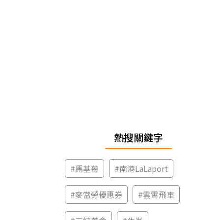
熱搜關鍵字
#
馬基莓
#
南港LaLaport
#
麥當勞優惠券
#
雲霄飛車