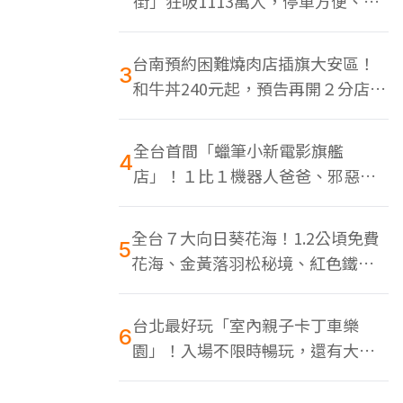
街」狂吸1113萬人，停車方便、特
色美食多
台南預約困難燒肉店插旗大安區！
3
和牛丼240元起，預告再開２分店、
地點曝光
全台首間「蠟筆小新電影旗艦
4
店」！１比１機器人爸爸、邪惡正
男，百款周邊買翻
全台７大向日葵花海！1.2公頃免費
5
花海、金黃落羽松秘境、紅色鐵橋
同框
台北最好玩「室內親子卡丁車樂
6
園」！入場不限時暢玩，還有大螢
幕Switch遊戲區