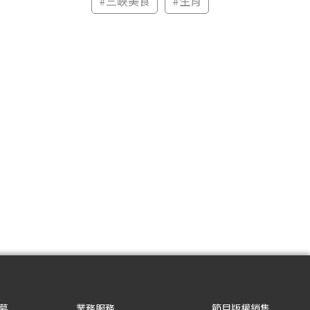
#
三峽美食
#
生肖
募
業務服務
節目版權銷售