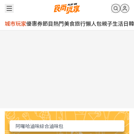
城市玩家
優惠券
節目
熱門
美食
旅行
懶人包
親子
生活
日韓