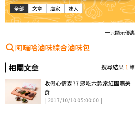
全部
文章
店家
達人
只顯示優惠
阿囉哈滷味綜合滷味包
相關文章
搜尋結果
1
筆
收假心情森77 怒吃六款當紅團購美
食
| 2017/10/10 05:00:00 |