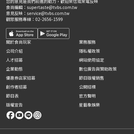
您的意見是我們前進的動力，歡迎來信或來電反映
食尚編輯：
supertaste@tvbs.com.tw
意見反映：
service@tvbs.com.tw
觀眾服務專線：
02-2656-1599
關於食尚玩家
業務服務
公司介紹
隱私權政策
人才招募
網站使用協定
企業動態
數位廣告與贊助政策
優惠券店家招募
節目版權銷售
創作者招募
公開招標
節目表
官方聲明
版權宣告
星藝象娛樂