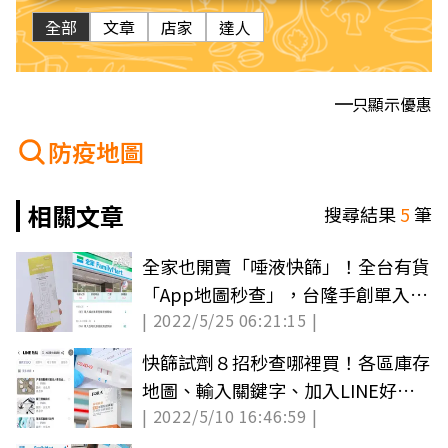
全部
文章
店家
達人
只顯示優惠
防疫地圖
相關文章
搜尋結果
5
筆
全家也開賣「唾液快篩」！全台有貨
「App地圖秒查」，台隆手創單入、
| 2022/5/25 06:21:15 |
組合都有
快篩試劑８招秒查哪裡買！各區庫存
地圖、輸入關鍵字、加入LINE好友
| 2022/5/10 16:46:59 |
都能看