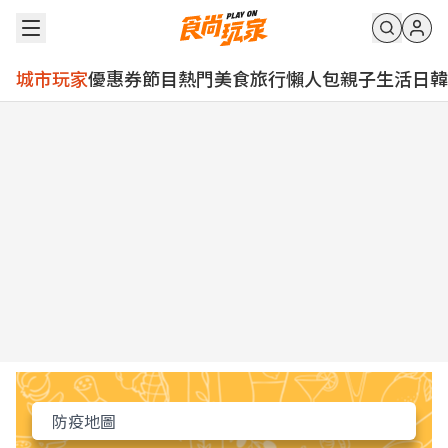
城市玩家
優惠券
節目
熱門
美食
旅行
懶人包
親子
生活
日韓