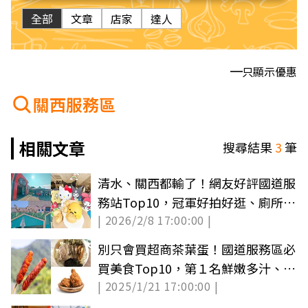
全部
文章
店家
達人
只顯示優惠
關西服務區
相關文章
搜尋結果
3
筆
清水、關西都輸了！網友好評國道服
務站Top10，冠軍好拍好逛、廁所乾
| 2026/2/8 17:00:00 |
淨
別只會買超商茶葉蛋！國道服務區必
買美食Top10，第１名鮮嫩多汁、冷
| 2025/1/21 17:00:00 |
掉也好吃