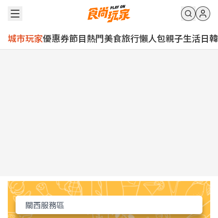
城市玩家
優惠券
節目
熱門
美食
旅行
懶人包
親子
生活
日韓