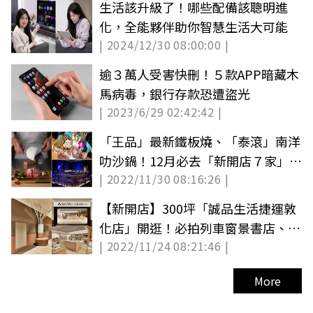
生活該升級了！哪些配備該聰明進
化，全能夥伴助你智慧生活大可能
| 2024/12/30 08:00:00 |
逾３萬人受害快刪！５款APP暗藏木
馬病毒，銀行存款恐遭盜光
| 2023/6/29 02:42:42 |
「王品」最新鐵板燒、「泰滾」南洋
叻沙鍋！12月必去「新開店７家」快
| 2022/11/30 08:16:26 |
收藏
【新開店】300坪「誠品生活捷運敦
化店」開逛！必拍列車窗景書店、抽
| 2022/11/24 08:21:46 |
iPhone
More