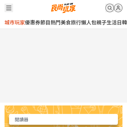
城市玩家
優惠券
節目
熱門
美食
旅行
懶人包
親子
生活
日韓