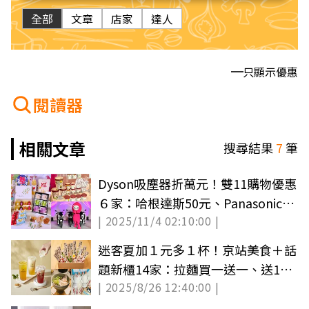
全部
文章
店家
達人
只顯示優惠
閱讀器
相關文章
搜尋結果
7
筆
Dyson吸塵器折萬元！雙11購物優惠
６家：哈根達斯50元、Panasonic推
| 2025/11/4 02:10:00 |
９折專區
迷客夏加１元多１杯！京站美食＋話
題新櫃14家：拉麵買一送一、送100
| 2025/8/26 12:40:00 |
元禮券