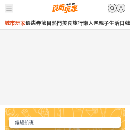
城市玩家
優惠券
節目
熱門
美食
旅行
懶人包
親子
生活
日韓