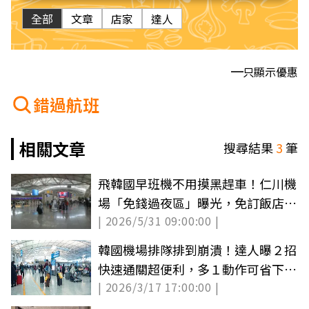
全部
文章
店家
達人
只顯示優惠
錯過航班
相關文章
搜尋結果
3
筆
飛韓國早班機不用摸黑趕車！仁川機
場「免錢過夜區」曝光，免訂飯店、
| 2026/5/31 09:00:00 |
躺著睡到登機
韓國機場排隊排到崩潰！達人曝２招
快速通關超便利，多１動作可省下20
| 2026/3/17 17:00:00 |
分鐘