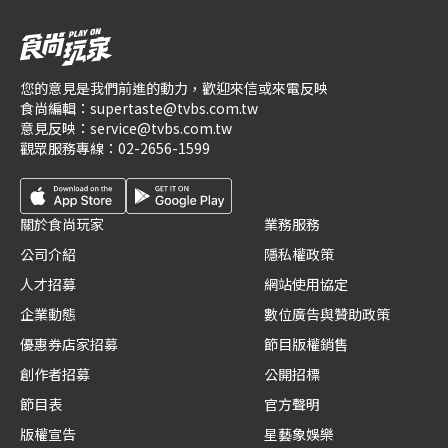
您的意見是我們前進的動力，歡迎來信或來電反映
食尚編輯：
supertaste@tvbs.com.tw
意見反映：
service@tvbs.com.tw
觀眾服務專線：
02-2656-1599
關於食尚玩家
業務服務
公司介紹
隱私權政策
人才招募
網站使用協定
企業動態
數位廣告與贊助政策
優惠券店家招募
節目版權銷售
創作者招募
公開招標
節目表
官方聲明
版權宣告
星藝象娛樂