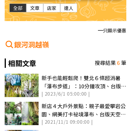
全部
文章
店家
達人
只顯示優惠
銀河洞越嶺
相關文章
搜尋結果
6
筆
新手也能輕鬆爬！雙北６條超消暑
「瀑布步道」：10分鐘攻頂、台版尼
| 2023/6/1 05:00:00 |
加拉瀑布
新店４大戶外景點：親子最愛攀岩公
園、網美打卡祕境瀑布、台版天空之
| 2021/11/1 09:00:00 |
城