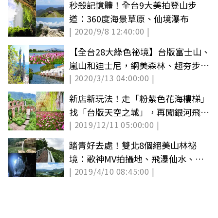
秒殺記憶體！全台9大美拍登山步
道：360度海景草原、仙境瀑布
| 2020/9/8 12:40:00 |
【全台28大綠色祕境】台版富士山、
嵐山和迪士尼，網美森林、超夯步道
| 2020/3/13 04:00:00 |
都必拍
新店新玩法！走「粉紫色花海樓梯」
找「台版天空之城」，再闖銀河飛瀑
| 2019/12/11 05:00:00 |
拍美照
踏青好去處！雙北8個絕美山林祕
境：歌神MV拍攝地、飛瀑仙水、半
| 2019/4/10 08:45:00 |
空中步道