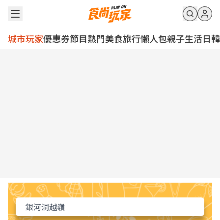
城市玩家
優惠券
節目
熱門
美食
旅行
懶人包
親子
生活
日韓