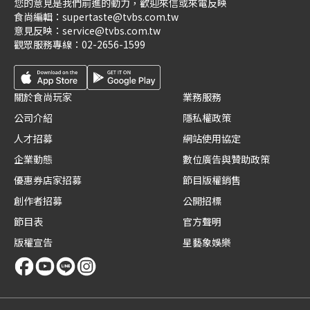
您的意見是我們前進的動力，歡迎來信或來電反映
食尚編輯：
supertaste@tvbs.com.tw
意見反映：
service@tvbs.com.tw
觀眾服務專線：
02-2656-1599
關於食尚玩家
業務服務
公司介紹
隱私權政策
人才招募
網站使用協定
企業動態
數位廣告與贊助政策
優惠券店家招募
節目版權銷售
創作者招募
公開招標
節目表
官方聲明
版權宣告
星藝象娛樂