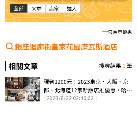
全部
文章
店家
達人
只顯示優惠
銀座迴廊街皇家花園康瓦斯酒店
相關文章
搜尋結果
1
筆
現省1200元！2023東京、大阪、京
都、北海道12家新飯店推優惠，哈日
| 2023/8/22 02:46:02 |
族快搶