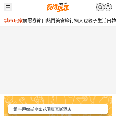
城市玩家
優惠券
節目
熱門
美食
旅行
懶人包
親子
生活
日韓