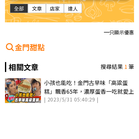
全部
文章
店家
達人
只顯示優惠
金門甜點
相關文章
搜尋結果
1
筆
小孩也能吃！金門古早味「高粱蛋
糕」飄香65年，濃厚蛋香一吃就愛上
| 2023/5/31 05:40:29 |