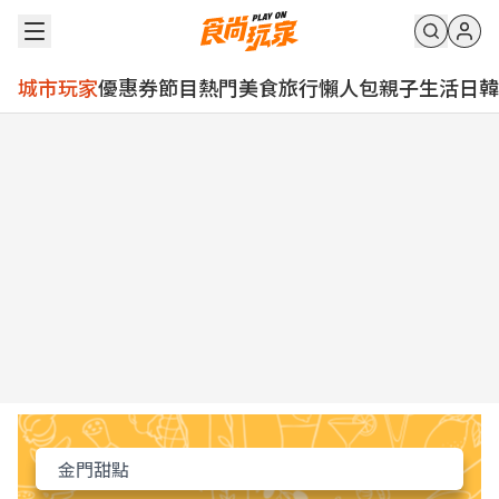
城市玩家
優惠券
節目
熱門
美食
旅行
懶人包
親子
生活
日韓