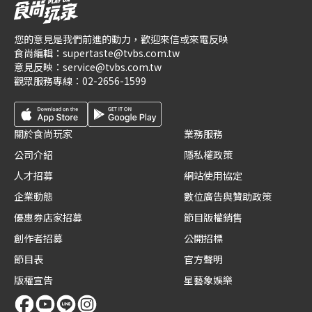
您的意見是我們前進的動力，歡迎來信或來電反映
食尚編輯：
supertaste@tvbs.com.tw
意見反映：
service@tvbs.com.tw
觀眾服務專線：
02-2656-1599
關於食尚玩家
業務服務
公司介紹
隱私權政策
人才招募
網站使用協定
企業動態
數位廣告與贊助政策
優惠券店家招募
節目版權銷售
創作者招募
公開招標
節目表
官方聲明
版權宣告
星藝象娛樂