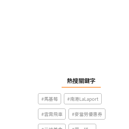
熱搜關鍵字
#
馬基莓
#
南港LaLaport
#
雲霄飛車
#
麥當勞優惠券