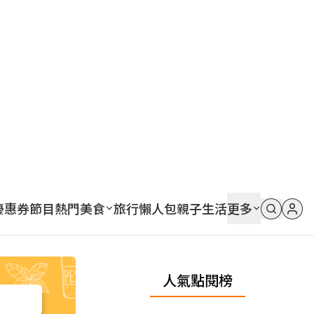
優惠券
節目
熱門
美食
旅行
懶人包
親子
生活
更多
人氣點閱榜