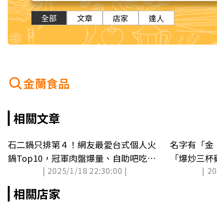
全部
文章
店家
達人
金蘭食品
相關文章
石二鍋只排第４！網友最愛台式個人火
名字有「金
鍋Top10，冠軍肉盤爆量、自助吧吃到
「爆炒三杯
| 2025/1/18 22:30:00 |
| 2
飽
到飽
相關店家