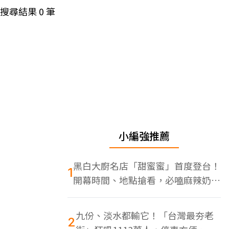
搜尋結果
0
筆
小編強推薦
黑白大廚名店「甜蜜蜜」首度登台！
1
開幕時間、地點搶看，必嗑麻辣奶油
蝦
九份、淡水都輸它！「台灣最夯老
2