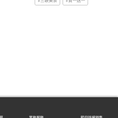
#
三峽美食
#
買一送一
募
業務服務
節目版權銷售