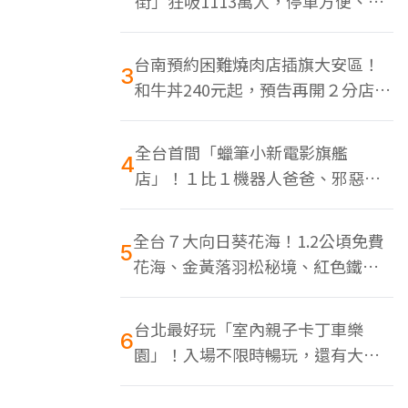
街」狂吸1113萬人，停車方便、特
色美食多
台南預約困難燒肉店插旗大安區！
3
和牛丼240元起，預告再開２分店、
地點曝光
全台首間「蠟筆小新電影旗艦
4
店」！１比１機器人爸爸、邪惡正
男，百款周邊買翻
全台７大向日葵花海！1.2公頃免費
5
花海、金黃落羽松秘境、紅色鐵橋
同框
台北最好玩「室內親子卡丁車樂
6
園」！入場不限時暢玩，還有大螢
幕Switch遊戲區