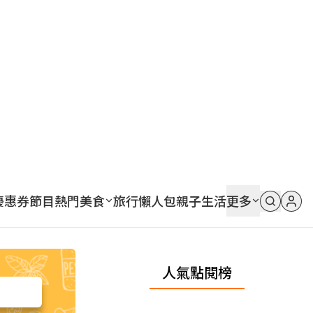
優惠券
節目
熱門
美食
旅行
懶人包
親子
生活
更多
人氣點閱榜