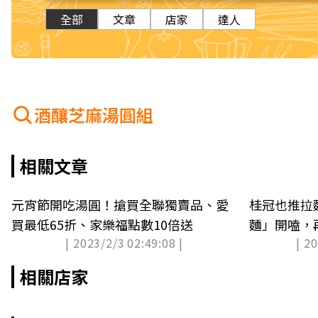
全部
文章
店家
達人
酒釀芝麻湯圓組
相關文章
元宵節開吃湯圓！搶買全聯獨賣品、愛
桂冠也推拉
買最低65折、家樂福點數10倍送
麵」開嗑，再
| 2023/2/3 02:49:08 |
| 2
圓
相關店家