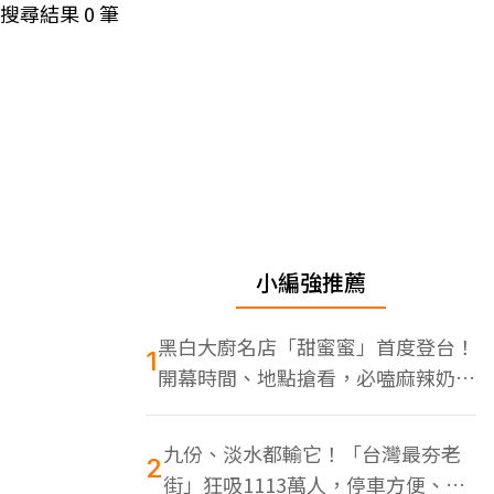
搜尋結果
0
筆
小編強推薦
黑白大廚名店「甜蜜蜜」首度登台！
1
開幕時間、地點搶看，必嗑麻辣奶油
蝦
九份、淡水都輸它！「台灣最夯老
2
街」狂吸1113萬人，停車方便、特