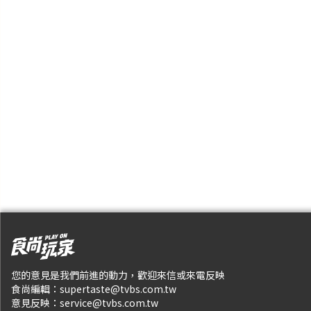
您的意見是我們前進的動力，歡迎來信或來電反映
食尚編輯：
supertaste@tvbs.com.tw
意見反映：
service@tvbs.com.tw