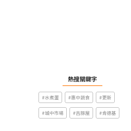
熱搜關鍵字
#
水煮蛋
#
惠中蔬食
#
更新
#
城中市場
#
吉豚屋
#
肯德基