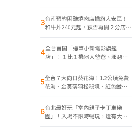
色美食多
台南預約困難燒肉店插旗大安區！
3
和牛丼240元起，預告再開２分店、
地點曝光
全台首間「蠟筆小新電影旗艦
4
店」！１比１機器人爸爸、邪惡正
男，百款周邊買翻
全台７大向日葵花海！1.2公頃免費
5
花海、金黃落羽松秘境、紅色鐵橋
同框
台北最好玩「室內親子卡丁車樂
6
園」！入場不限時暢玩，還有大螢
幕Switch遊戲區