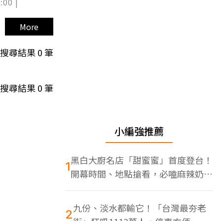
:00 |
More
搜尋結果
0
筆
搜尋結果
0
筆
小編強推薦
黑白大廚名店「甜蜜蜜」首度登台！
1
開幕時間、地點搶看，必嗑麻辣奶油
蝦
九份、淡水都輸它！「台灣最夯老
2