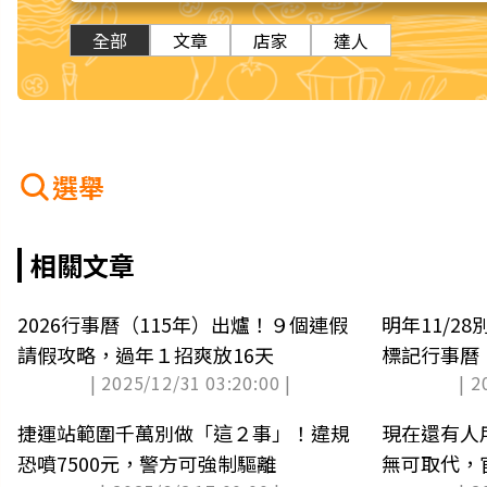
全部
文章
店家
達人
選舉
相關文章
2026行事曆（115年）出爐！９個連假
明年11/2
請假攻略，過年１招爽放16天
標記行事曆
| 2025/12/31 03:20:00 |
| 2
捷運站範圍千萬別做「這２事」！違規
現在還有人
恐噴7500元，警方可強制驅離
無可取代，