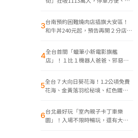
街」狂吸1113萬人，停車方便、特
色美食多
台南預約困難燒肉店插旗大安區！
3
和牛丼240元起，預告再開２分店、
地點曝光
全台首間「蠟筆小新電影旗艦
4
店」！１比１機器人爸爸、邪惡正
男，百款周邊買翻
全台７大向日葵花海！1.2公頃免費
5
花海、金黃落羽松秘境、紅色鐵橋
同框
台北最好玩「室內親子卡丁車樂
6
園」！入場不限時暢玩，還有大螢
幕Switch遊戲區