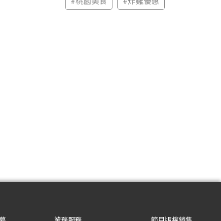
#
桃園美食
#
炸雞優惠
募
業務服務
節目版權銷售