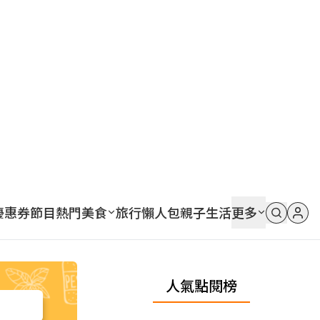
優惠券
節目
熱門
美食
旅行
懶人包
親子
生活
更多
人氣點閱榜