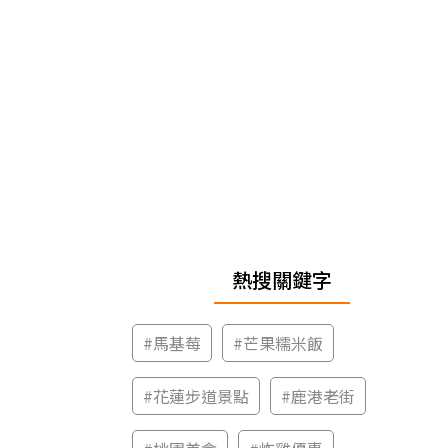
熱搜關鍵字
#
馬基莓
#
芒果糯米飯
#
花蓮步道景點
#
鹿港老街