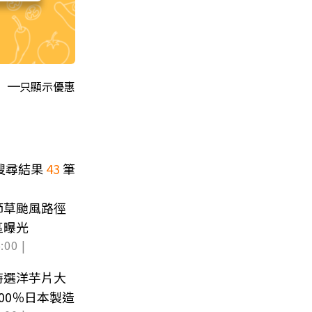
只顯示優惠
搜尋結果
43
筆
節草颱風路徑
區曝光
:00 |
特選洋芋片大
00％日本製造