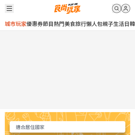
城市玩家
優惠券
節目
熱門
美食
旅行
懶人包
親子
生活
日韓