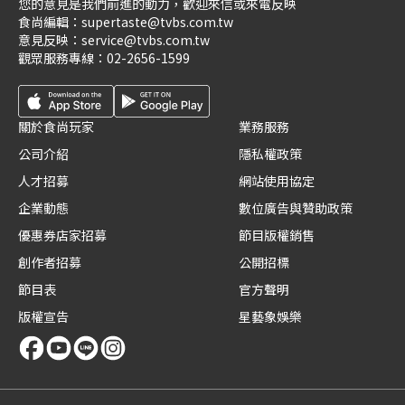
您的意見是我們前進的動力，歡迎來信或來電反映
食尚編輯：
supertaste@tvbs.com.tw
意見反映：
service@tvbs.com.tw
觀眾服務專線：
02-2656-1599
關於食尚玩家
業務服務
公司介紹
隱私權政策
人才招募
網站使用協定
企業動態
數位廣告與贊助政策
優惠券店家招募
節目版權銷售
創作者招募
公開招標
節目表
官方聲明
版權宣告
星藝象娛樂