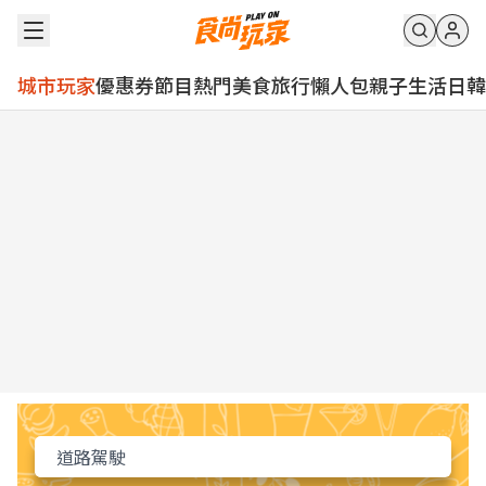
城市玩家
優惠券
節目
熱門
美食
旅行
懶人包
親子
生活
日韓