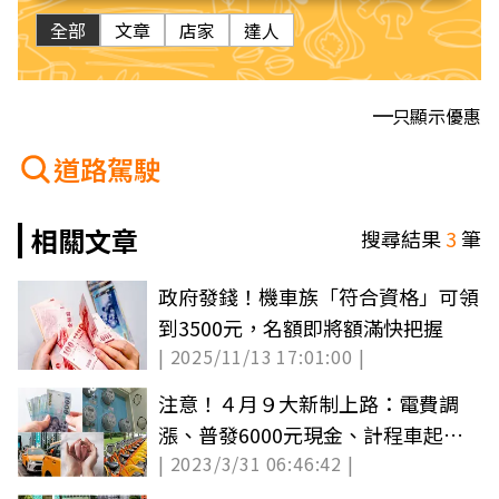
全部
文章
店家
達人
只顯示優惠
道路駕駛
相關文章
搜尋結果
3
筆
政府發錢！機車族「符合資格」可領
到3500元，名額即將額滿快把握
| 2025/11/13 17:01:00 |
注意！４月９大新制上路：電費調
漲、普發6000元現金、計程車起跳
| 2023/3/31 06:46:42 |
價漲