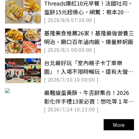
Threads爆紅10元早餐！法國吐司、
蛋餅15元超佛心，網驚：根本20年
| 2026/8/6 07:30:00 |
前物價
基隆美食推薦26家！基隆最強營養三
明治、廟口百年滷肉飯、爆量鮮蚵飯
| 2026/8/1 00:00:00 |
台北最好玩「室內親子卡丁車樂
園」！入場不限時暢玩，還有大螢幕
| 2026/7/30 10:00:00 |
Switch遊戲區
最難搶蛋黃酥、牛舌餅集合！2026
彰化伴手禮13家必買：想吃等１年、
| 2026/7/24 10:22:00 |
隱藏版
More