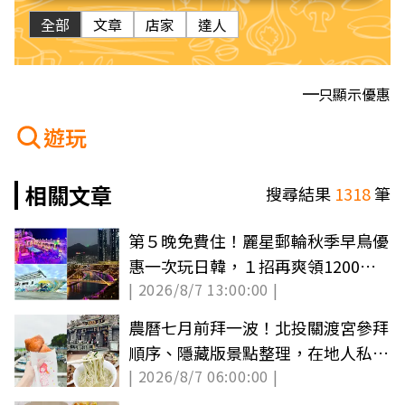
全部
文章
店家
達人
只顯示優惠
遊玩
相關文章
搜尋結果
1318
筆
第５晚免費住！麗星郵輪秋季早鳥優
惠一次玩日韓，１招再爽領1200餐
| 2026/8/7 13:00:00 |
飲金
農曆七月前拜一波！北投關渡宮參拜
順序、隱藏版景點整理，在地人私藏
| 2026/8/7 06:00:00 |
美食曝光