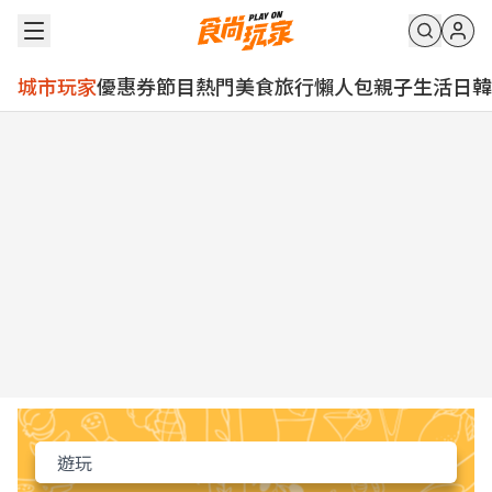
城市玩家
優惠券
節目
熱門
美食
旅行
懶人包
親子
生活
日韓