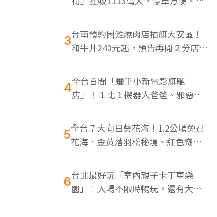
街」狂吸1113萬人，停車方便、特
色美食多
台南預約困難燒肉店插旗大安區！
3
和牛丼240元起，預告再開２分店、
地點曝光
全台首間「蠟筆小新電影旗艦
4
店」！１比１機器人爸爸、邪惡正
男，百款周邊買翻
全台７大向日葵花海！1.2公頃免費
5
花海、金黃落羽松秘境、紅色鐵橋
同框
台北最好玩「室內親子卡丁車樂
6
園」！入場不限時暢玩，還有大螢
幕Switch遊戲區