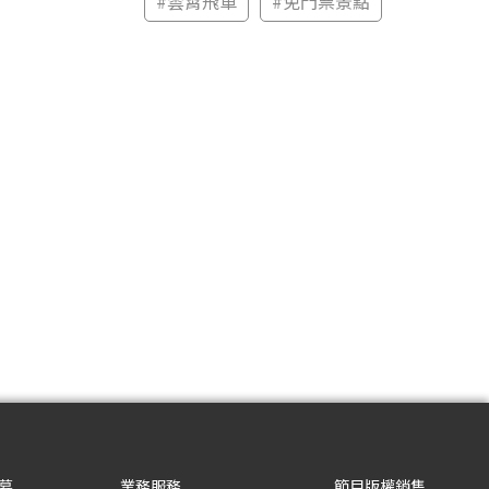
#
雲霄飛車
#
免門票景點
募
業務服務
節目版權銷售