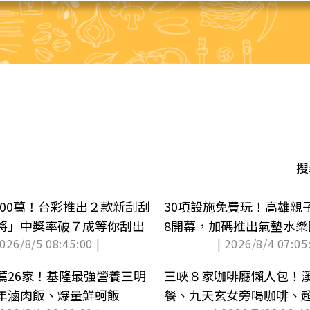
搜
1000萬！台彩推出２款新刮刮
30項設施免費玩！高雄親
將」中獎率破７成等你刮出
8開幕，加碼推出氣墊水樂
2026/8/5 08:45:00 |
| 2026/8/4 07:05:
薦26家！基隆最強營養三明
三峽８家咖啡廳懶人包！
年滷肉飯、爆量鮮蚵飯
餐、九天玄女旁喝咖啡、