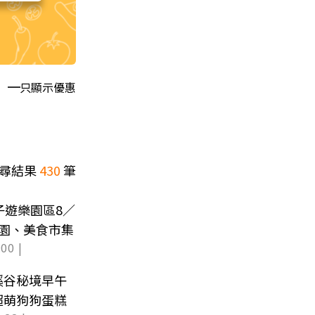
只顯示優惠
尋結果
430
筆
子遊樂園區8／
園、美食市集
00 |
溪谷秘境早午
超萌狗狗蛋糕