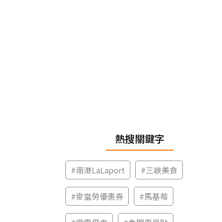
熱搜關鍵字
#
南港LaLaport
#
三峽美食
#
麥當勞優惠券
#
馬基莓