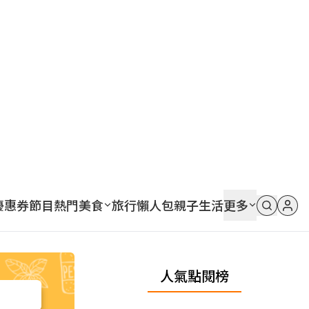
優惠券
節目
熱門
美食
旅行
懶人包
親子
生活
更多
人氣點閱榜