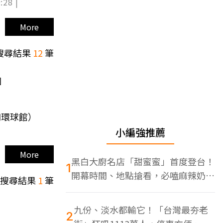
:28 |
More
搜尋結果
12
筆
園
和環球館）
小編強推薦
More
黑白大廚名店「甜蜜蜜」首度登台！
1
開幕時間、地點搶看，必嗑麻辣奶油
搜尋結果
1
筆
蝦
九份、淡水都輸它！「台灣最夯老
2