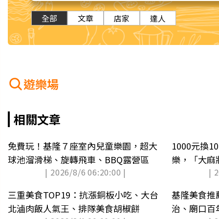
全部
文章
店家
達人
遊樂場
相關文章
免費玩！基隆７座室內兒童樂園，超大
1000元換
球池溜滑梯、旋轉飛車、BBQ露營區
樂，「大麻
| 2026/8/6 06:20:00 |
| 
三重美食TOP19：抗漲銅板小吃、大台
基隆美食推
北滷肉飯人氣王、排隊美食胡椒餅
治、廟口百