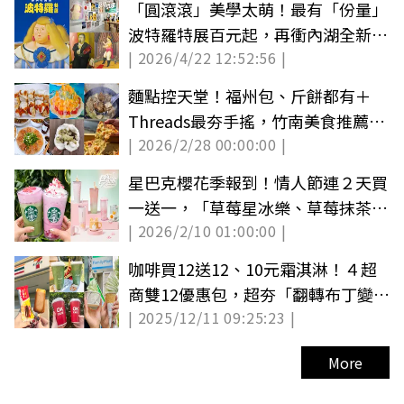
「圓滾滾」美學太萌！最有「份量」
波特羅特展百元起，再衝內湖全新選
| 2026/4/22 12:52:56 |
品空間
麵點控天堂！福州包、斤餅都有＋
Threads最夯手搖，竹南美食推薦19
| 2026/2/28 00:00:00 |
間
星巴克櫻花季報到！情人節連２天買
一送一，「草莓星冰樂、草莓抹茶」
| 2026/2/10 01:00:00 |
搶先喝
咖啡買12送12、10元霜淇淋！４超
商雙12優惠包，超夯「翻轉布丁變雪
| 2025/12/11 09:25:23 |
糕」這天賣
More