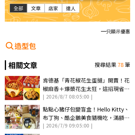
全部
文章
店家
達人
只顯示優惠
造型包
相關文章
搜尋結果
78
筆
肯德基「青花椒花生蛋撻」開賣！花
椒麻香＋爆漿花生太狂，這招現省10
| 2026/8/7 08:05:00 |
元
點點心豬仔包變盲盒！Hello Kitty、
布丁狗、酷企鵝美食隨機吃，滿額贈
| 2026/7/9 09:05:00 |
盲卡包