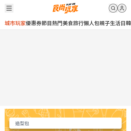
城市玩家
優惠券
節目
熱門
美食
旅行
懶人包
親子
生活
日韓