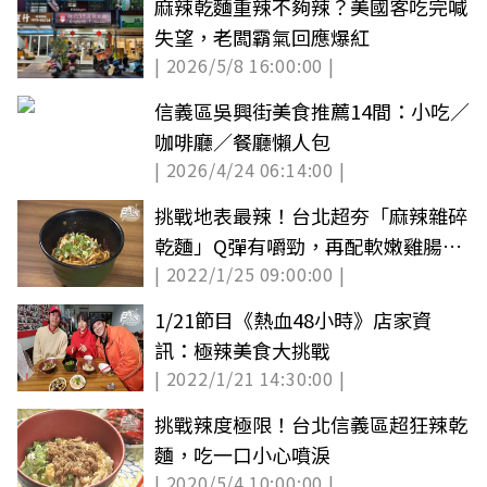
麻辣乾麵重辣不夠辣？美國客吃完喊
失望，老闆霸氣回應爆紅
| 2026/5/8 16:00:00 |
信義區吳興街美食推薦14間：小吃／
咖啡廳／餐廳懶人包
| 2026/4/24 06:14:00 |
挑戰地表最辣！台北超夯「麻辣雜碎
乾麵」Q彈有嚼勁，再配軟嫩雞腸超
| 2022/1/25 09:00:00 |
過癮
1/21節目《熱血48小時》店家資
訊：極辣美食大挑戰
| 2022/1/21 14:30:00 |
挑戰辣度極限！台北信義區超狂辣乾
麵，吃一口小心噴淚
| 2020/5/4 10:00:00 |