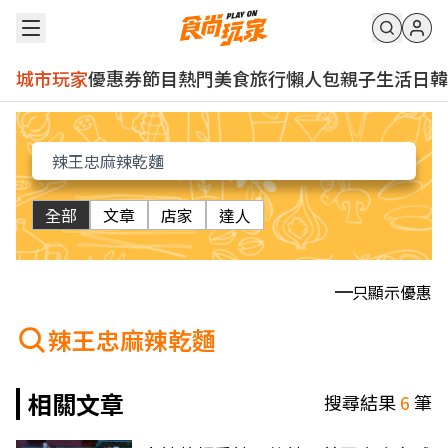
城市玩家
優惠券
節目
熱門
美食
旅行
懶人包
親子
生活
日韓
全部
文章
店家
達人
只顯示優惠
辣王忠麻辣乾麵
相關文章
搜尋結果
6
筆