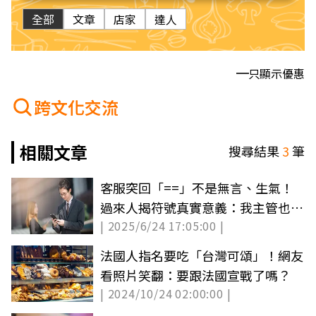
全部
文章
店家
達人
只顯示優惠
跨文化交流
相關文章
搜尋結果
3
筆
客服突回「==」不是無言、生氣！
過來人揭符號真實意義：我主管也會
| 2025/6/24 17:05:00 |
用
法國人指名要吃「台灣可頌」！網友
看照片笑翻：要跟法國宣戰了嗎？
| 2024/10/24 02:00:00 |