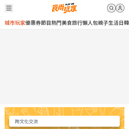
城市玩家
優惠券
節目
熱門
美食
旅行
懶人包
親子
生活
日韓