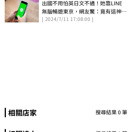
出國不用怕英日文不通！她靠LINE
無腦暢遊東京，網友驚：竟有這神功
| 2024/7/11 17:08:00 |
能
相關店家
搜尋結果
0
筆