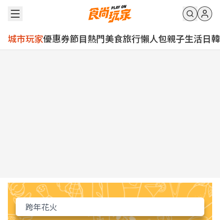
城市玩家
優惠券
節目
熱門
美食
旅行
懶人包
親子
生活
日韓