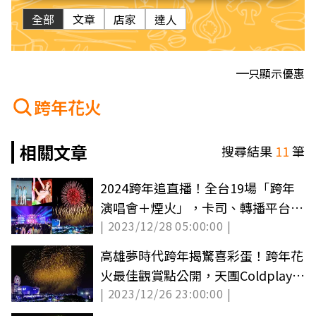
全部
文章
店家
達人
只顯示優惠
跨年花火
相關文章
搜尋結果
11
筆
2024跨年追直播！全台19場「跨年
演唱會＋煙火」，卡司、轉播平台懶
| 2023/12/28 05:00:00 |
人包
高雄夢時代跨年揭驚喜彩蛋！跨年花
火最佳觀賞點公開，天團Coldplay神
| 2023/12/26 23:00:00 |
曲迎2024