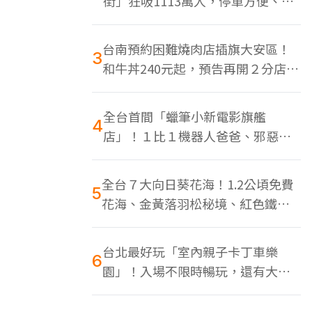
街」狂吸1113萬人，停車方便、特
色美食多
台南預約困難燒肉店插旗大安區！
3
和牛丼240元起，預告再開２分店、
地點曝光
全台首間「蠟筆小新電影旗艦
4
店」！１比１機器人爸爸、邪惡正
男，百款周邊買翻
全台７大向日葵花海！1.2公頃免費
5
花海、金黃落羽松秘境、紅色鐵橋
同框
台北最好玩「室內親子卡丁車樂
6
園」！入場不限時暢玩，還有大螢
幕Switch遊戲區