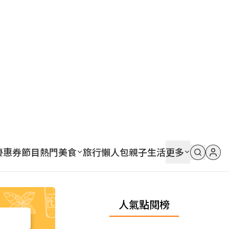
優惠券
節目
熱門
美食
旅行
懶人包
親子
生活
更多
人氣點閱榜