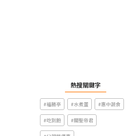
熱搜關鍵字
#
福勝亭
#
水煮蛋
#
惠中蔬食
#
吃到飽
#
關聖帝君