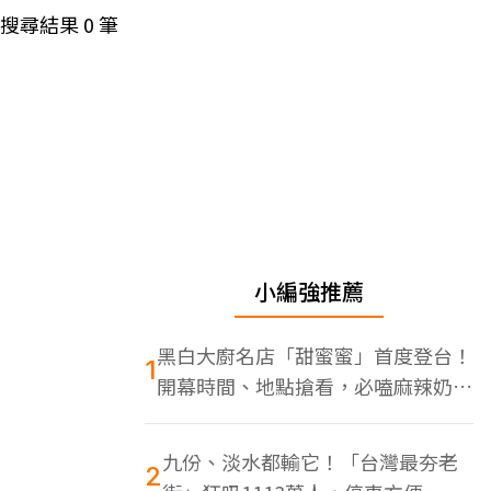
搜尋結果
0
筆
小編強推薦
黑白大廚名店「甜蜜蜜」首度登台！
1
開幕時間、地點搶看，必嗑麻辣奶油
蝦
九份、淡水都輸它！「台灣最夯老
2