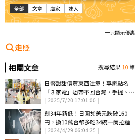
全部
文章
店家
達人
只顯示優惠
走貶
相關文章
搜尋結果
10
筆
日幣甜甜價買東西注意！專家點名
「３家電」恐帶不回台灣，手提、託
| 2025/7/20 17:01:00 |
運都不行
創34年新低！日圓兌美元跌破160
円，換10萬台幣多吃34碗一蘭拉麵
| 2024/4/29 06:04:25 |