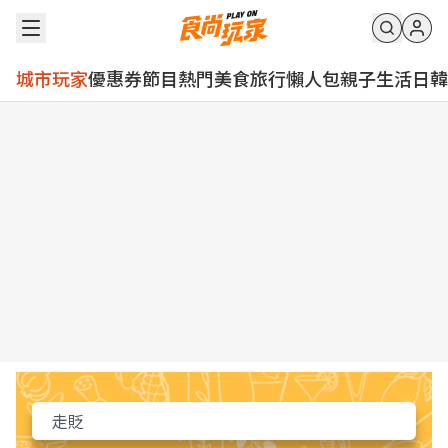
城市玩家
優惠券
節目
熱門
美食
旅行
懶人包
親子
生活
日韓