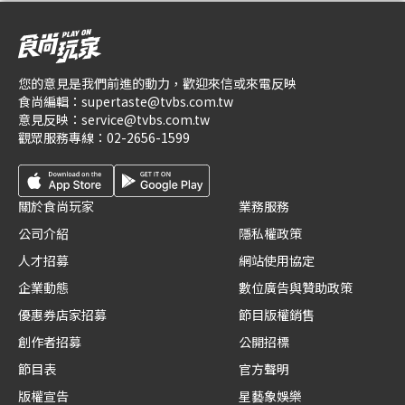
您的意見是我們前進的動力，歡迎來信或來電反映
食尚編輯：
supertaste@tvbs.com.tw
意見反映：
service@tvbs.com.tw
觀眾服務專線：
02-2656-1599
關於食尚玩家
業務服務
公司介紹
隱私權政策
人才招募
網站使用協定
企業動態
數位廣告與贊助政策
優惠券店家招募
節目版權銷售
創作者招募
公開招標
節目表
官方聲明
版權宣告
星藝象娛樂