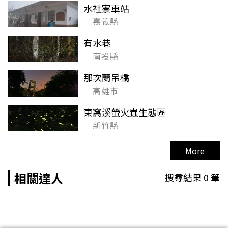
水社寮車站
嘉義縣
有水巷
南投縣
那次蘭吊橋
高雄市
東窩溪螢火蟲生態區
新竹縣
More
相關達人
搜尋結果
0
筆