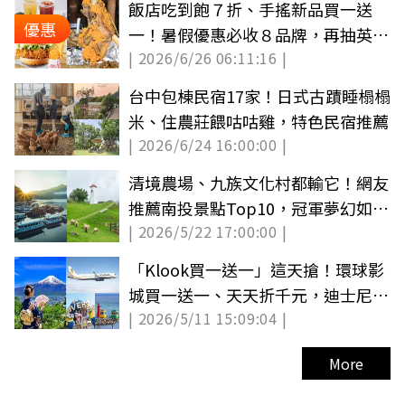
飯店吃到飽７折、手搖新品買一送
優惠
一！暑假優惠必收８品牌，再抽英式
| 2026/6/26 06:11:16 |
城堡旅宿（中獎公布）
台中包棟民宿17家！日式古蹟睡榻榻
米、住農莊餵咕咕雞，特色民宿推薦
| 2026/6/24 16:00:00 |
清境農場、九族文化村都輸它！網友
推薦南投景點Top10，冠軍夢幻如畫
| 2026/5/22 17:00:00 |
一般
「Klook買一送一」這天搶！環球影
城買一送一、天天折千元，迪士尼郵
| 2026/5/11 15:09:04 |
輪免費送
More