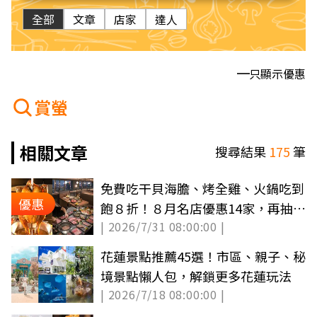
全部
文章
店家
達人
只顯示優惠
賞螢
相關文章
搜尋結果
175
筆
免費吃干貝海膽、烤全雞、火鍋吃到
優惠
飽８折！８月名店優惠14家，再抽古
| 2026/7/31 08:00:00 |
堡旅宿
花蓮景點推薦45選！市區、親子、秘
境景點懶人包，解鎖更多花蓮玩法
| 2026/7/18 08:00:00 |