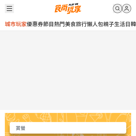
城市玩家
優惠券
節目
熱門
美食
旅行
懶人包
親子
生活
日韓