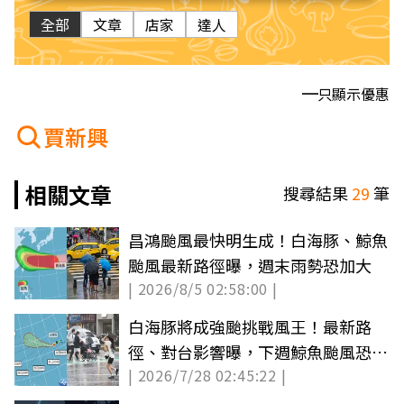
全部
文章
店家
達人
只顯示優惠
賈新興
相關文章
搜尋結果
29
筆
昌鴻颱風最快明生成！白海豚、鯨魚
颱風最新路徑曝，週末雨勢恐加大
| 2026/8/5 02:58:00 |
白海豚將成強颱挑戰風王！最新路
徑、對台影響曝，下週鯨魚颱風恐接
| 2026/7/28 02:45:22 |
力生成