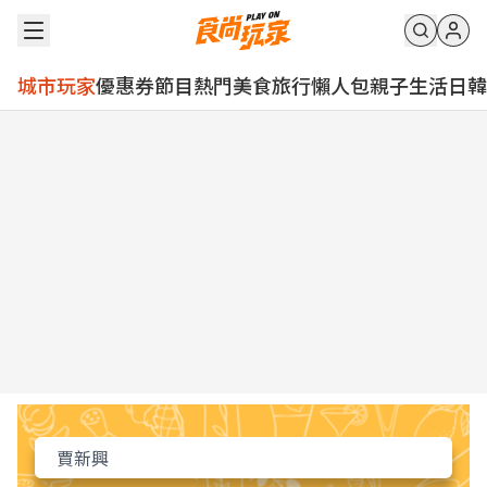
城市玩家
優惠券
節目
熱門
美食
旅行
懶人包
親子
生活
日韓