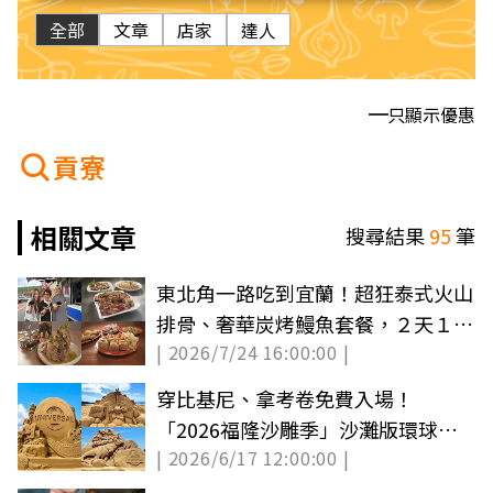
全部
文章
店家
達人
只顯示優惠
貢寮
相關文章
搜尋結果
95
筆
東北角一路吃到宜蘭！超狂泰式火山
排骨、奢華炭烤鰻魚套餐，２天１夜
| 2026/7/24 16:00:00 |
山海美食攻略
穿比基尼、拿考卷免費入場！
「2026福隆沙雕季」沙灘版環球影
| 2026/6/17 12:00:00 |
城帥翻天