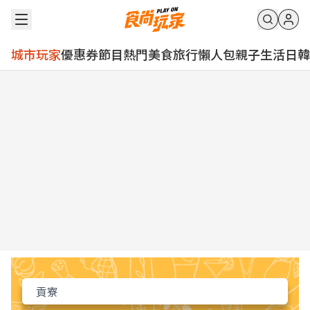
城市玩家
優惠券
節目
熱門
美食
旅行
懶人包
親子
生活
日韓