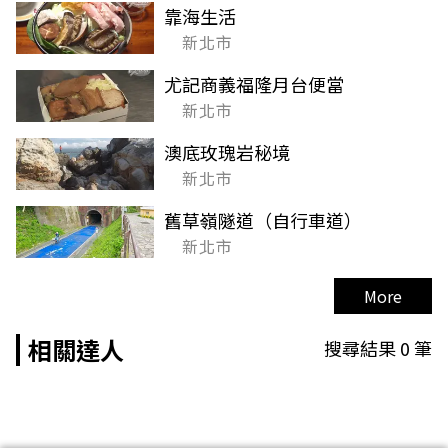
靠海生活
新北市
尤記商義福隆月台便當
新北市
澳底玫瑰岩秘境
新北市
舊草嶺隧道（自行車道）
新北市
More
相關達人
搜尋結果
0
筆