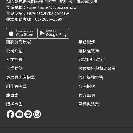
您的意見是我們前進的動力，歡迎來信或來電反映
食尚編輯：
supertaste@tvbs.com.tw
意見反映：
service@tvbs.com.tw
觀眾服務專線：
02-2656-1599
關於食尚玩家
業務服務
公司介紹
隱私權政策
人才招募
網站使用協定
企業動態
數位廣告與贊助政策
優惠券店家招募
節目版權銷售
創作者招募
公開招標
節目表
官方聲明
版權宣告
星藝象娛樂