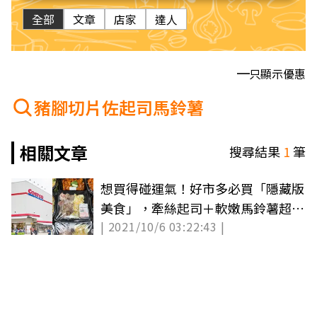
全部
文章
店家
達人
只顯示優惠
豬腳切片佐起司馬鈴薯
相關文章
搜尋結果
1
筆
想買得碰運氣！好市多必買「隱藏版
美食」，牽絲起司＋軟嫩馬鈴薯超犯
| 2021/10/6 03:22:43 |
規