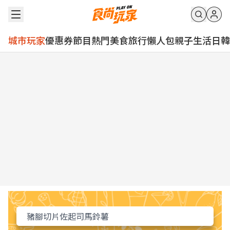
城市玩家
優惠券
節目
熱門
美食
旅行
懶人包
親子
生活
日韓