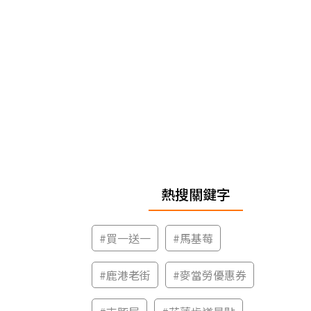
熱搜關鍵字
#
買一送一
#
馬基莓
#
鹿港老街
#
麥當勞優惠券