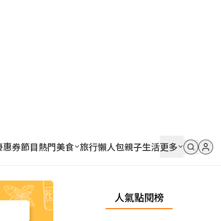
優惠券
節目
熱門
美食
旅行
懶人包
親子
生活
更多
人氣點閱榜