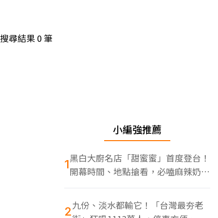
搜尋結果
0
筆
小編強推薦
黑白大廚名店「甜蜜蜜」首度登台！
1
開幕時間、地點搶看，必嗑麻辣奶油
蝦
九份、淡水都輸它！「台灣最夯老
2