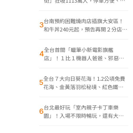
街」狂吸1113萬人，停車方便、特
色美食多
台南預約困難燒肉店插旗大安區！
3
和牛丼240元起，預告再開２分店、
地點曝光
全台首間「蠟筆小新電影旗艦
4
店」！１比１機器人爸爸、邪惡正
男，百款周邊買翻
全台７大向日葵花海！1.2公頃免費
5
花海、金黃落羽松秘境、紅色鐵橋
同框
台北最好玩「室內親子卡丁車樂
6
園」！入場不限時暢玩，還有大螢
幕Switch遊戲區