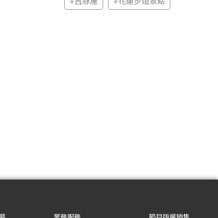
#
吉豚屋
#
花蓮步道景點
募
業務服務
節目版權銷售