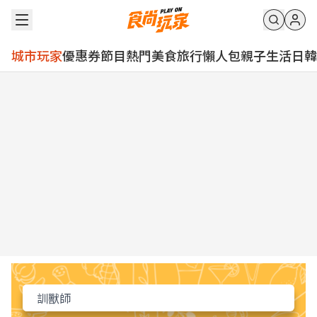
城市玩家
優惠券
節目
熱門
美食
旅行
懶人包
親子
生活
日韓