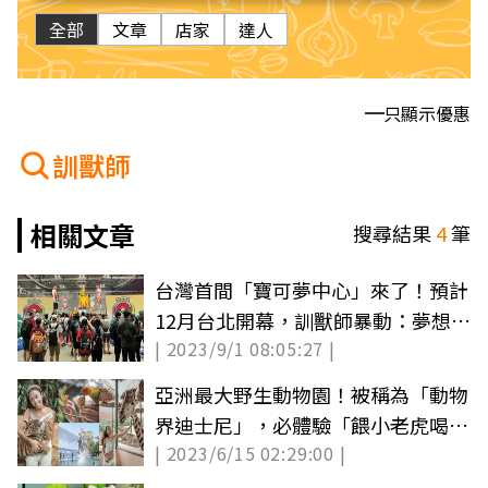
全部
文章
店家
達人
只顯示優惠
訓獸師
相關文章
搜尋結果
4
筆
台灣首間「寶可夢中心」來了！預計
12月台北開幕，訓獸師暴動：夢想成
| 2023/9/1 08:05:27 |
真了
亞洲最大野生動物園！被稱為「動物
界迪士尼」，必體驗「餵小老虎喝
| 2023/6/15 02:29:00 |
奶」萌爆