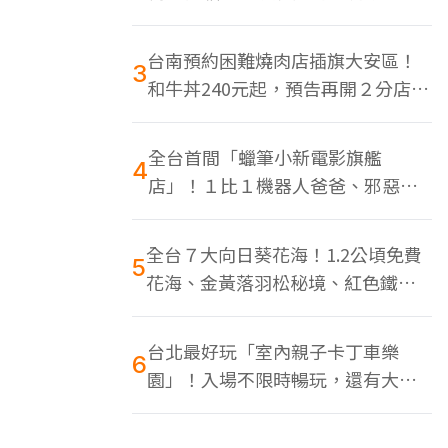
色美食多
台南預約困難燒肉店插旗大安區！
3
和牛丼240元起，預告再開２分店、
地點曝光
全台首間「蠟筆小新電影旗艦
4
店」！１比１機器人爸爸、邪惡正
男，百款周邊買翻
全台７大向日葵花海！1.2公頃免費
5
花海、金黃落羽松秘境、紅色鐵橋
同框
台北最好玩「室內親子卡丁車樂
6
園」！入場不限時暢玩，還有大螢
幕Switch遊戲區