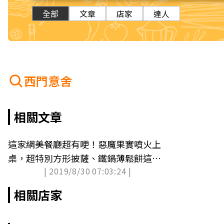
全部
文章
店家
達人
西門意舍
相關文章
這家網美餐廳超有哽！惡魔果實噴火上
桌，超特別方形披薩、鐵鍋薄鬆餅這裡
| 2019/8/30 07:03:24 |
吃
相關店家