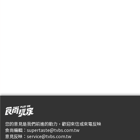
您的意見是我們前進的動力，歡迎來信或來電反映
食尚編輯：
supertaste@tvbs.com.tw
意見反映：
service@tvbs.com.tw