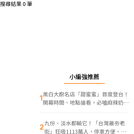
搜尋結果
0
筆
小編強推薦
黑白大廚名店「甜蜜蜜」首度登台！
1
開幕時間、地點搶看，必嗑麻辣奶油
蝦
九份、淡水都輸它！「台灣最夯老
2
街」狂吸1113萬人，停車方便、特