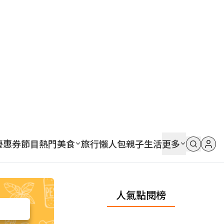
優惠券
節目
熱門
美食
旅行
懶人包
親子
生活
更多
人氣點閱榜