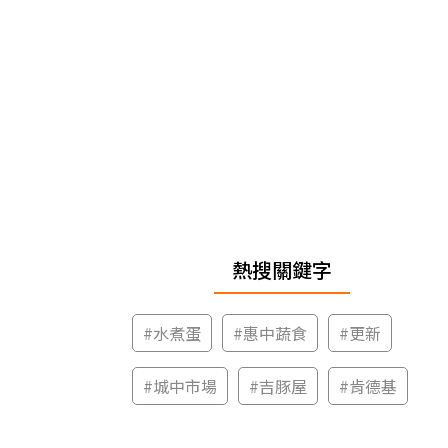
熱搜關鍵字
#
水煮蛋
#
惠中蔬食
#
更新
#
城中市場
#
吉豚屋
#
肯德基